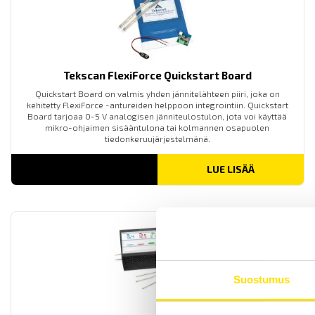
Tekscan FlexiForce Quickstart Board
Quickstart Board on valmis yhden jännitelähteen piiri, joka on
kehitetty FlexiForce -antureiden helppoon integrointiin. Quickstart
Board tarjoaa 0-5 V analogisen jänniteulostulon, jota voi käyttää
mikro-ohjaimen sisääntulona tai kolmannen osapuolen
tiedonkeruujärjestelmänä.
LUE LISÄÄ
Suostumus