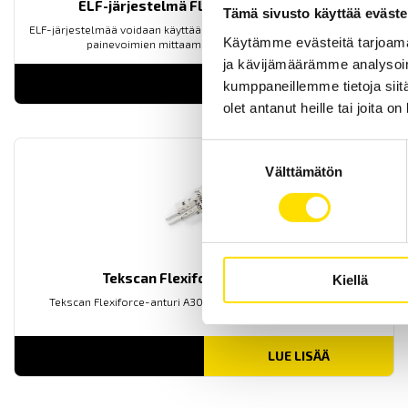
ELF-järjestelmä Flexiforce-antureille
Tämä sivusto käyttää eväste
ELF-järjestelmää voidaan käyttää sekä staattisten että dynaamisten
Käytämme evästeitä tarjoama
painevoimien mittaamiseen jopa 4400 N asti.
ja kävijämäärämme analysoim
LUE LISÄÄ
kumppaneillemme tietoja siitä
olet antanut heille tai joita o
Suostumuksen
Välttämätön
valinta
Tekscan Flexiforce A301 anturi
Kiellä
Tekscan Flexiforce-anturi A301, paksuus ainoastaan 0,2 mm
LUE LISÄÄ