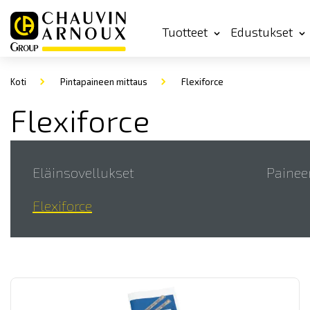
Tuotteet
Edustukset
Koti
Pintapaineen mittaus
Flexiforce
Flexiforce
Eläinsovellukset
Painee
Flexiforce