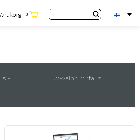
Varukorg
0
us -
UV-valon mittaus