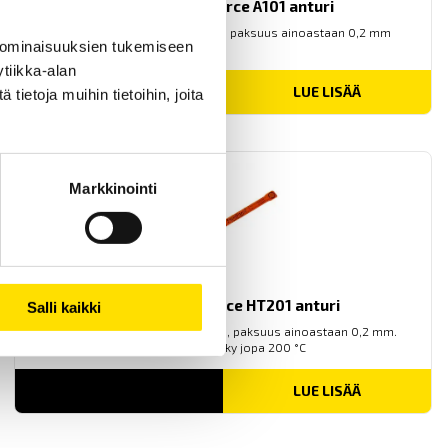
Tekscan Flexiforce A101 anturi
Tekscan Flexiforce-anturi A101, paksuus ainoastaan 0,2 mm
 ominaisuuksien tukemiseen
tiikka-alan
LUE LISÄÄ
ietoja muihin tietoihin, joita
Markkinointi
Tekscan Flexiforce HT201 anturi
Salli kaikki
Tekscan Flexiforce HT201 anturi, paksuus ainoastaan 0,2 mm.
Lämmönsietokyky jopa 200 °C
LUE LISÄÄ