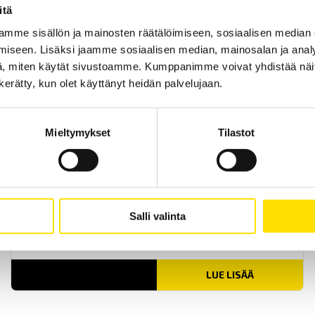
Tekscan Flexiforce ESS301 anturi
itä
Tekscan Flexiforce-anturi ESS301, paksuus ainoastaan 0,2 mm
mme sisällön ja mainosten räätälöimiseen, sosiaalisen median
iseen. Lisäksi jaamme sosiaalisen median, mainosalan ja analy
LUE LISÄÄ
, miten käytät sivustoamme. Kumppanimme voivat yhdistää näitä t
n kerätty, kun olet käyttänyt heidän palvelujaan.
Mieltymykset
Tilastot
Tekscan Flexiforce A401 anturi
Salli valinta
Tekscan FlexiForce A401 anturi, paksuus ainoastaan 0,1 mm
LUE LISÄÄ