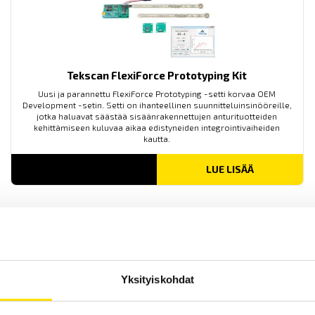
Tekscan FlexiForce Prototyping Kit
Uusi ja parannettu FlexiForce Prototyping -setti korvaa OEM
Development -setin. Setti on ihanteellinen suunnitteluinsinööreille,
jotka haluavat säästää sisäänrakennettujen anturituotteiden
kehittämiseen kuluvaa aikaa edistyneiden integrointivaiheiden
kautta.
LUE LISÄÄ
Yksityiskohdat