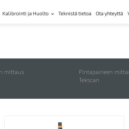
Kalibrointi ja Huolto
Teknistä tietoa
Ota yhteyttä
n mittaus
Pintapaineen mitta
Tekscan