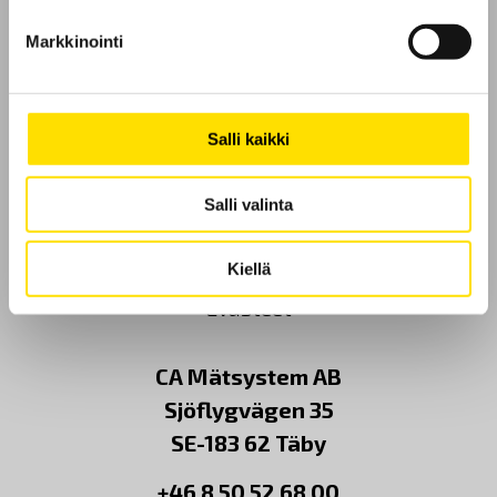
Markkinointi
Etusivu
Ota yhteyttä
Salli kaikki
Tietoa meistä
Salli valinta
GDPR
Kiellä
Evästeet
CA Mätsystem AB
Sjöflygvägen 35
SE-183 62 Täby
+46 8 50 52 68 00