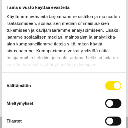
LUE LISÄÄ
Tämä sivusto käyttää evästeitä
Käytämme evästeitä tarjoamamme sisällön ja mainosten
räätälöimiseen, sosiaalisen median ominaisuuksien
tukemiseen ja kävijämäärämme analysoimiseen. Lisäksi
jaamme sosiaalisen median, mainosalan ja analytiikka-
alan kumppaneillemme tietoja siitä, miten käytät
sivustoamme. Kumppanimme voivat yhdistää näitä
tietoja muihin tietoihin, joita olet antanut heille tai joita on
Vastusdekadit
kerätty, kun olet käyttänyt heidän palvelujaan.
Moduulirakenteinen vastusdekadisarja, joka voidaan liittää yhteen
nollagalvanometrin kanssa.
Suostumuksen
Välttämätön
valinta
LUE LISÄÄ
Mieltymykset
Tilastot