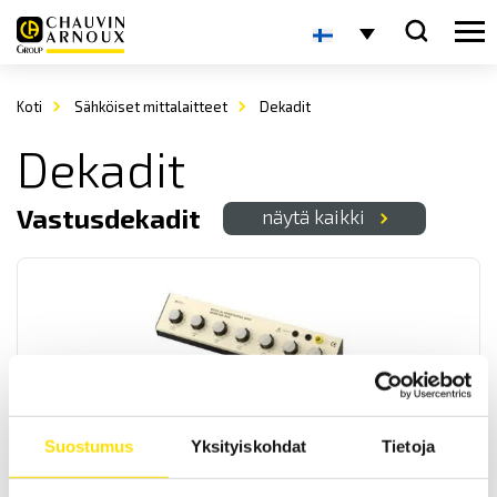
Koti
Sähköiset mittalaitteet
Dekadit
Dekadit
Vastusdekadit
näytä kaikki
Vastusdekadit BR
Suostumus
Yksityiskohdat
Tietoja
BR07 7-Dekadeja