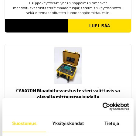
Helppokäyttöiset, yhden näppäimen omaavat
maadoitusvastustesterit maadoitusjärjestelmien käyttöönotto-
sekä viitemaadoitusten kunnossapitomittauksiin.
LUE LISÄÄ
CA6470N Maadoitusvastustesteri valittavissa
olevalla mittaustaajuudella
Soveltuu käytettäväksi maadoitusten käyttöönotto-
sekä viitemaadoitusten kunnossapitomittauksissa. Mahdollista
käyttää myös maaperän resistiivisyyden sekä jatkuvuuden
mittaamiseen. Laite on varustettu muistilla.
Suostumus
Yksityiskohdat
Tietoja
LUE LISÄÄ