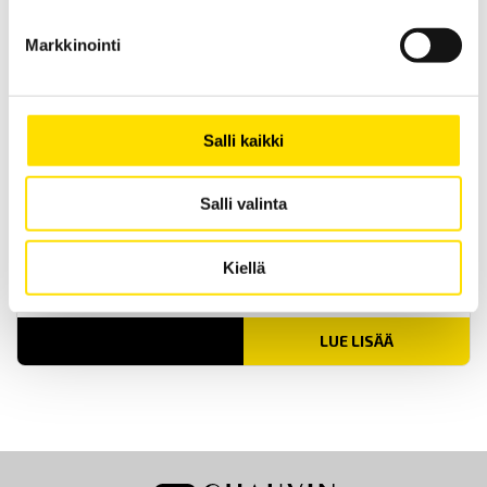
Markkinointi
Salli kaikki
CA6472 Maadoitusvastustesteri
korkeataajuusmittauksiin
Salli valinta
Korkeataajussmenetelmän avulla on mahdollista saada
selville millä tavalla maadoitusjärjestelmä reagoi salaman
iskiessä. Laite soveltuu myös käytettäväksi maadoitusten
käyttöönotto- sekä viitemaadoitusten kunnossapitomittauksissa.
Kiellä
Mahdollista käyttää myös maaperän resistiivisyyden sekä
jatkuvuuden mittaamiseen.
LUE LISÄÄ