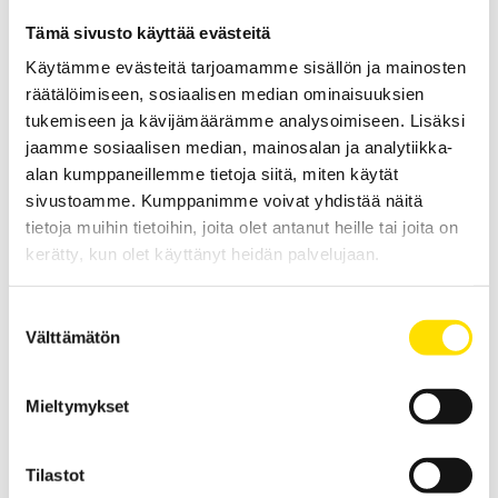
Tämä sivusto käyttää evästeitä
Käytämme evästeitä tarjoamamme sisällön ja mainosten
räätälöimiseen, sosiaalisen median ominaisuuksien
tukemiseen ja kävijämäärämme analysoimiseen. Lisäksi
jaamme sosiaalisen median, mainosalan ja analytiikka-
alan kumppaneillemme tietoja siitä, miten käytät
sivustoamme. Kumppanimme voivat yhdistää näitä
CA6471 Maadoitusvastusmittari
tietoja muihin tietoihin, joita olet antanut heille tai joita on
maadoitusvastuksen sekä maaperän
kerätty, kun olet käyttänyt heidän palvelujaan.
resistiivisyyden mittaamiseen
Optimaalinen maadoitusten käyttöönotto- sekä viitemaadoitusten
Suostumuksen
kunnossapitomittauksissa. Selektiivinen mittausmenetelmä
Välttämätön
soveltuu käytettäväksi maadoitusrimoille suoritettavissa
valinta
mittauksissa. Mahdollista käyttää myös maaperän resistiivisyyden
sekä jatkuvuuden mittaamiseen. Laite on varustettu muistilla.
Mieltymykset
LUE LISÄÄ
Tilastot