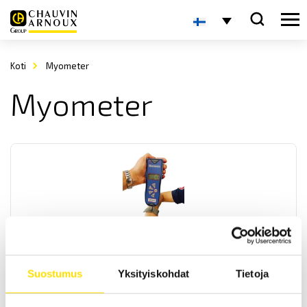
Koti
Myometer
Myometer
Myometer BFG 500
Myometer BFG 500 används för att kvantifiera kraften vid manuell
Suostumus
Yksityiskohdat
Tietoja
muskel testning av tex armar och ben.