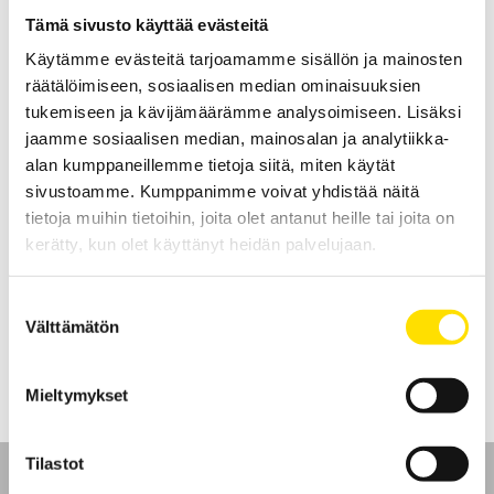
LUE LISÄÄ
Tämä sivusto käyttää evästeitä
Käytämme evästeitä tarjoamamme sisällön ja mainosten
räätälöimiseen, sosiaalisen median ominaisuuksien
tukemiseen ja kävijämäärämme analysoimiseen. Lisäksi
jaamme sosiaalisen median, mainosalan ja analytiikka-
alan kumppaneillemme tietoja siitä, miten käytät
sivustoamme. Kumppanimme voivat yhdistää näitä
tietoja muihin tietoihin, joita olet antanut heille tai joita on
Myometer BFG 1000
kerätty, kun olet käyttänyt heidän palvelujaan.
Myometer BFG 1000 används för att kvantifiera kraften vid manuell
muskel testning av tex armar och ben.
Suostumuksen
Välttämätön
LUE LISÄÄ
valinta
Mieltymykset
Tilastot