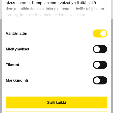
sivustoamme. Kumppanimme voivat yhdistää näitä
tietoja muihin tietoihin, joita olet antanut heille tai joita on
kerätty, kun olet käyttänyt heidän palvelujaan.
Suostumuksen
Välttämätön
valinta
Etusivu
Mieltymykset
Ota yhteyttä
Tilastot
Tietoa meistä
Markkinointi
GDPR
Evästeet
Salli kaikki