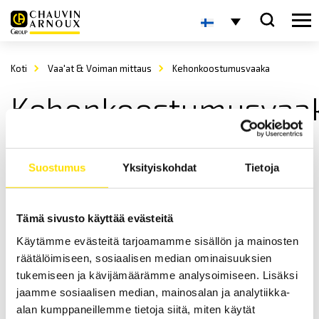
Koti
Vaa'at & Voiman mittaus
Kehonkoostumusvaaka
Kehonkoostumusvaa
Suostumus
Yksityiskohdat
Tietoja
Tämä sivusto käyttää evästeitä
KERN MFB Kehonkoostumusvaaka
Käytämme evästeitä tarjoamamme sisällön ja mainosten
räätälöimiseen, sosiaalisen median ominaisuuksien
KERN MFB on kätevä ja käyttäjäystävällinen kehonkoostumusvaaka.
Maksimaalinen kapasiteetti on jopa 182 kg.
tukemiseen ja kävijämäärämme analysoimiseen. Lisäksi
jaamme sosiaalisen median, mainosalan ja analytiikka-
200.00
€
LUE LISÄÄ
alan kumppaneillemme tietoja siitä, miten käytät