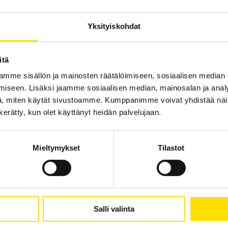
älliset vaa'at
Ovien ja porttien
testauslaite
Yksityiskohdat
itä
mme sisällön ja mainosten räätälöimiseen, sosiaalisen median
iseen. Lisäksi jaamme sosiaalisen median, mainosalan ja analy
, miten käytät sivustoamme. Kumppanimme voivat yhdistää näitä t
n kerätty, kun olet käyttänyt heidän palvelujaan.
Mieltymykset
Tilastot
Salli valinta