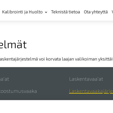
Kalibrointi ja Huolto
Teknistä tietoa
Ota yhteyttä
elmät
ntajärjestelmä voi korvata laajan valikoiman yksittäis
a'at
Laskentavaa'at
koostumusvaaka
Laskentavaakajärj
sanalysaattorit
Lisätarvikkeet