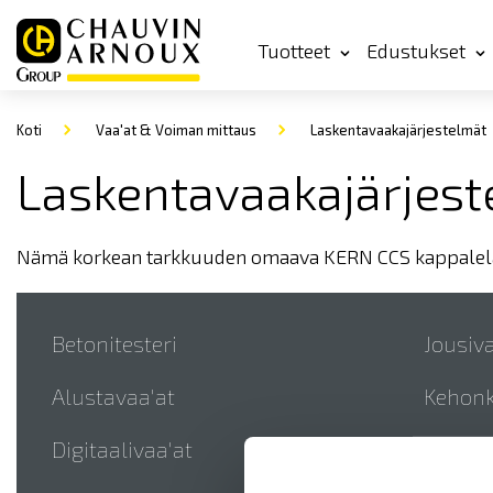
Tuotteet
Edustukset
Koti
Vaa'at & Voiman mittaus
Laskentavaakajärjestelmät
Laskentavaakajärjest
Nämä korkean tarkkuuden omaava KERN CCS kappalelaske
Betonitesteri
Jousiva
Alustavaa'at
Kehon
Digitaalivaa'at
Kosteu