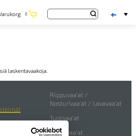
Varukorg
0
iä laskentavaakoja.
Riippuvaa'at /
Nosturivaa'at / Lavavaa'at
estelmät
Tuolivaa'at
Vauvavaa'at