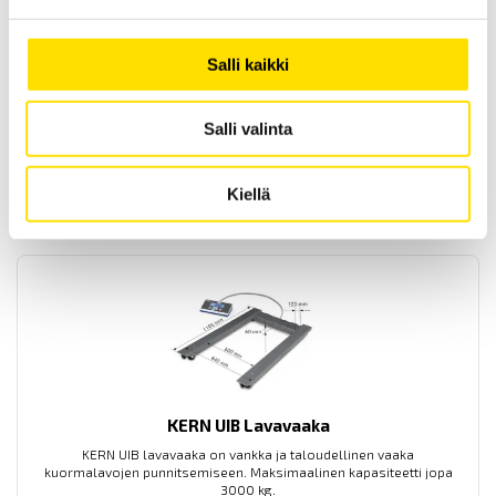
Salli kaikki
KERN UFB Lavavaaka
KERN UFB lavavaaka on vankka ja taloudellinen vaaka
kuormalavojen punnitsemiseen. Maksimaalinen kapasiteetti jopa
Salli valinta
1500 kg.
1 250.00
€
LUE LISÄÄ
Kiellä
KERN UIB Lavavaaka
KERN UIB lavavaaka on vankka ja taloudellinen vaaka
kuormalavojen punnitsemiseen. Maksimaalinen kapasiteetti jopa
3000 kg.