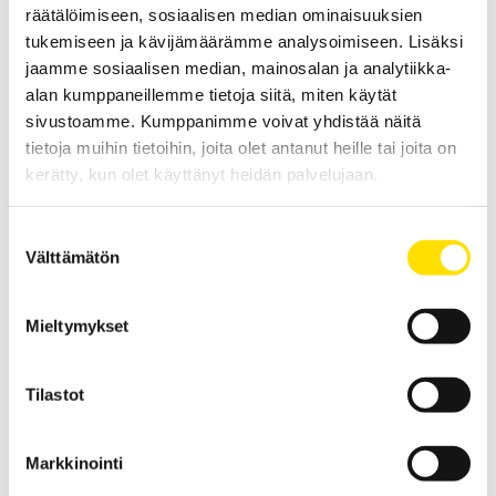
range:
räätälöimiseen, sosiaalisen median ominaisuuksien
480.00 €
through
tukemiseen ja kävijämäärämme analysoimiseen. Lisäksi
990.00 €
jaamme sosiaalisen median, mainosalan ja analytiikka-
alan kumppaneillemme tietoja siitä, miten käytät
sivustoamme. Kumppanimme voivat yhdistää näitä
tietoja muihin tietoihin, joita olet antanut heille tai joita on
kerätty, kun olet käyttänyt heidän palvelujaan.
KERN VHB Lavavaaka (haarukkavaunuvaaka)
Suostumuksen
Liikuteltavissa oleva KERN VHB lavavaaka on vankka ja
Välttämätön
valinta
taloudellinen vaaka kuormalavojen punnitsemiseen.
Maksimaalinen kapasiteetti jopa 2000 kg.
Mieltymykset
1 930.00
€
LUE LISÄÄ
Tilastot
Markkinointi