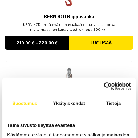
KERN HCD Riippuvaaka
KERN HCD on kätevä riippuvaaka/nosturivaaka, jonka
maksimaalinen kapasiteetti on jopa 300 kg.
Price
210.00
€
–
220.00
€
LUE LISÄÄ
range:
210.00 €
through
220.00 €
Suostumus
Yksityiskohdat
Tietoja
KERN HFD Riippuvaaka
KERN HFD on vankkarakenteinen riippuvaaka / nosturivaaka, jonka
maksimaalinen kapasiteetti on jopa 12 000 kg.
Tämä sivusto käyttää evästeitä
Price
480.00
€
–
990.00
€
LUE LISÄÄ
Käytämme evästeitä tarjoamamme sisällön ja mainosten