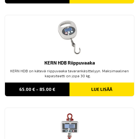
range:
680.00 €
through
1 290.00 €
KERN HDB Riippuvaaka
KERN HDB on kätevä riippuvaaka tavarankäsittelyyn. Maksimaalinen
kapasiteetti on jopa 30 kg.
Price
65.00
€
–
85.00
€
LUE LISÄÄ
range:
65.00 €
through
85.00 €