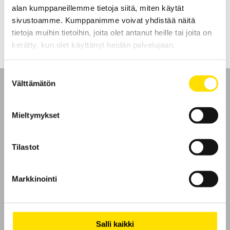
alan kumppaneillemme tietoja siitä, miten käytät
LUE LISÄÄ
sivustoamme. Kumppanimme voivat yhdistää näitä
tietoja muihin tietoihin, joita olet antanut heille tai joita on
kerätty, kun olet käyttänyt heidän palvelujaan.
Suostumuksen
Välttämätön
valinta
Mieltymykset
Etusivu
Tilastot
Ota yhteyttä
Tietoa meistä
Markkinointi
GDPR
Salli kaikki