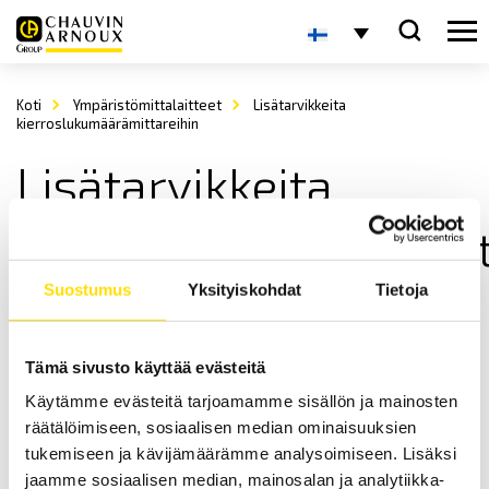
Koti
Ympäristömittalaitteet
Lisätarvikkeita
kierroslukumäärämittareihin
Lisätarvikkeita
kierroslukumäärämitt
Suostumus
Yksityiskohdat
Tietoja
Tämä sivusto käyttää evästeitä
Käytämme evästeitä tarjoamamme sisällön ja mainosten
räätälöimiseen, sosiaalisen median ominaisuuksien
Lisätarvikkeita CA1725 ja CA1727 -laitemalleihin
tukemiseen ja kävijämäärämme analysoimiseen. Lisäksi
Kierroslukumittareihin soveltuvia lisätarvikkeita.
jaamme sosiaalisen median, mainosalan ja analytiikka-