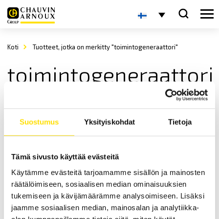
Koti
Tuotteet, jotka on merkitty "toimintogeneraattori"
toimintogeneraattori
Suostumus
Yksityiskohdat
Tietoja
Tämä sivusto käyttää evästeitä
Käytämme evästeitä tarjoamamme sisällön ja mainosten
GX1030 Arbitrary funktiogeneraattori
räätälöimiseen, sosiaalisen median ominaisuuksien
GX1030 Arbitrary funktiogeneraattori kahdella kanavalla sekä 30
tukemiseen ja kävijämäärämme analysoimiseen. Lisäksi
MHz:n kaistanleveydellä.
jaamme sosiaalisen median, mainosalan ja analytiikka-
alan kumppaneillemme tietoja siitä, miten käytät