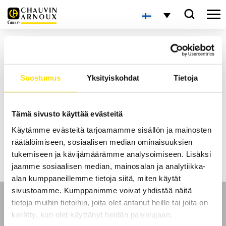
Laitteiden / Antureiden huolto
Huollamme ja korjaamme ensisijaisesti meidän edustamia laitteita, mutta
tarvittaessa autamme myös muiden valmistajien laitteisiin liittyvissä
asioissa. Täytä alla oleva lomake ja lähetä laite vikakuvauksineen meille
Suostumus
Yksityiskohdat
Tietoja
arvioitavaksi.
Ota yhteyttä meihin, mikäli haluat lisätietoa tai kustannusarvion:
info@camatsystem.com
Tämä sivusto käyttää evästeitä
Käytämme evästeitä tarjoamamme sisällön ja mainosten
räätälöimiseen, sosiaalisen median ominaisuuksien
Tilauslomake: Kalibrointi ja huolto
tukemiseen ja kävijämäärämme analysoimiseen. Lisäksi
jaamme sosiaalisen median, mainosalan ja analytiikka-
alan kumppaneillemme tietoja siitä, miten käytät
sivustoamme. Kumppanimme voivat yhdistää näitä
tietoja muihin tietoihin, joita olet antanut heille tai joita on
kerätty, kun olet käyttänyt heidän palvelujaan.