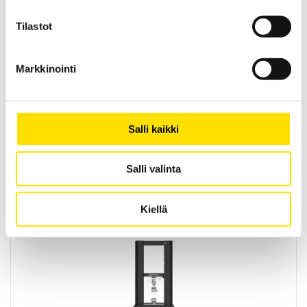
Tilastot
Markkinointi
Mecmesin OmniTest™ 7,5 motorisoitu
Salli kaikki
materiaalitesteri
PC-ohjattu testijalusta/vetovoimatesteri materiaali- ja
tuotetestaukseen. Kapasiteetit: 2,5 N...7500 N
Salli valinta
LUE LISÄÄ
Kiellä