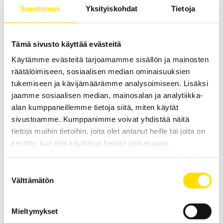
Suostumus
Yksityiskohdat
Tietoja
PC-ohjattu testijalusta/vetovoimatesteri materiaali- ja
tuotetestaukseen. Kapasiteetit: 2,5 N...25 kN
LUE LISÄÄ
Tämä sivusto käyttää evästeitä
Käytämme evästeitä tarjoamamme sisällön ja mainosten
räätälöimiseen, sosiaalisen median ominaisuuksien
tukemiseen ja kävijämäärämme analysoimiseen. Lisäksi
jaamme sosiaalisen median, mainosalan ja analytiikka-
alan kumppaneillemme tietoja siitä, miten käytät
sivustoamme. Kumppanimme voivat yhdistää näitä
tietoja muihin tietoihin, joita olet antanut heille tai joita on
kerätty, kun olet käyttänyt heidän palvelujaan.
Mecmesin OmniTest™ 50 motorisoitu
materiaalitesteri
Suostumuksen
PC-ohjattu testijalusta/vetovoimatesteri materiaali- ja
Välttämätön
tuotetestaukseen. Kapasiteetit: 2,5 N upp...50 kN
valinta
LUE LISÄÄ
Mieltymykset