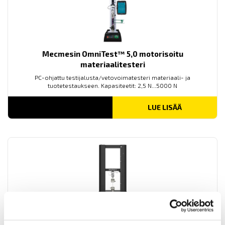
Mecmesin OmniTest™ 5,0 motorisoitu
materiaalitesteri
PC-ohjattu testijalusta/vetovoimatesteri materiaali- ja
tuotetestaukseen. Kapasiteetit: 2,5 N...5000 N
LUE LISÄÄ
Mecmesin OmniTest™ 25 motorisoitu
materiaalitesteri