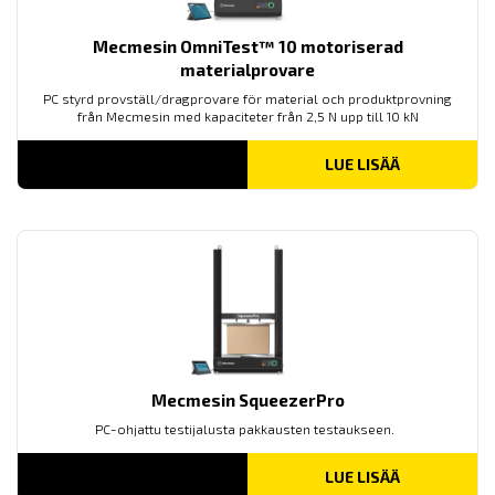
Mecmesin OmniTest™ 10 motoriserad
materialprovare
PC styrd provställ/dragprovare för material och produktprovning
från Mecmesin med kapaciteter från 2,5 N upp till 10 kN
LUE LISÄÄ
Mecmesin SqueezerPro
PC-ohjattu testijalusta pakkausten testaukseen.
LUE LISÄÄ