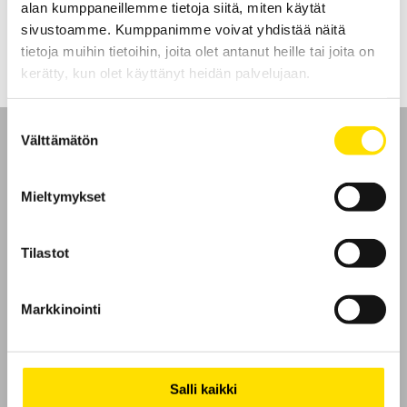
alan kumppaneillemme tietoja siitä, miten käytät
LUE LISÄÄ
sivustoamme. Kumppanimme voivat yhdistää näitä
tietoja muihin tietoihin, joita olet antanut heille tai joita on
kerätty, kun olet käyttänyt heidän palvelujaan.
Suostumuksen
Välttämätön
valinta
Mieltymykset
Etusivu
Tilastot
Ota yhteyttä
Tietoa meistä
Markkinointi
GDPR
Salli kaikki
Evästeet