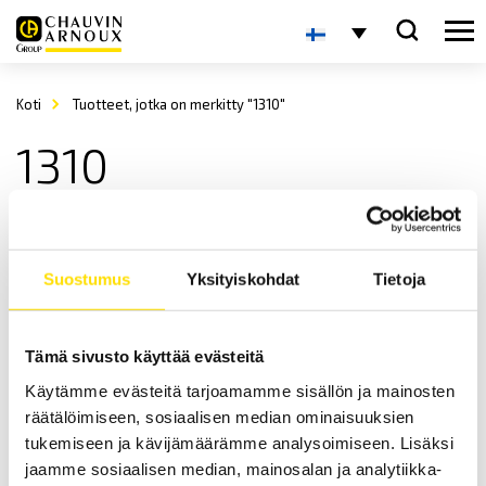
Koti
Tuotteet, jotka on merkitty "1310"
1310
Suostumus
Yksityiskohdat
Tietoja
Tämä sivusto käyttää evästeitä
Käytämme evästeitä tarjoamamme sisällön ja mainosten
CA1310 & CA832 Äänentasomittarit
räätälöimiseen, sosiaalisen median ominaisuuksien
CA1310: IEC61672-1:n mukainen äänentasomittari, varustettuna Leq-
mittaustoiminnolla sekä muistilla. Saatavilla myös
tukemiseen ja kävijämäärämme analysoimiseen. Lisäksi
yksinkertaisempi äänentasomittari CA832.
jaamme sosiaalisen median, mainosalan ja analytiikka-