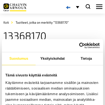
Koti
Tuotteet, jotka on merkitty "13368170"
13368170
Suostumus
Yksityiskohdat
Tietoja
Tämä sivusto käyttää evästeitä
Käytämme evästeitä tarjoamamme sisällön ja mainosten
Fujifilm PRESCALE paineherkkä mittauskalvo (rulla)
räätälöimiseen, sosiaalisen median ominaisuuksien
Fujifilm PRESCALE on paineherkkä, kertakäyttöinen kalvo
tukemiseen ja kävijämäärämme analysoimiseen. Lisäksi
paineenjakauman mittaamiseen.
jaamme sosiaalisen median, mainosalan ja analytiikka-
alan kumppaneillemme tietoja siitä, miten käytät