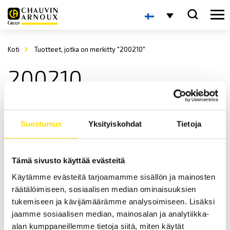
Koti
Tuotteet, jotka on merkitty "200210"
200210
Suostumus
Yksityiskohdat
Tietoja
Tämä sivusto käyttää evästeitä
Käytämme evästeitä tarjoamamme sisällön ja mainosten
ETL HTP06N-testipistooli HVP06N-liittimellä
räätälöimiseen, sosiaalisen median ominaisuuksien
Testipistoolit turvallisiin korkeajännitemittauksiin.
tukemiseen ja kävijämäärämme analysoimiseen. Lisäksi
jaamme sosiaalisen median, mainosalan ja analytiikka-
LUE LISÄÄ
alan kumppaneillemme tietoja siitä, miten käytät