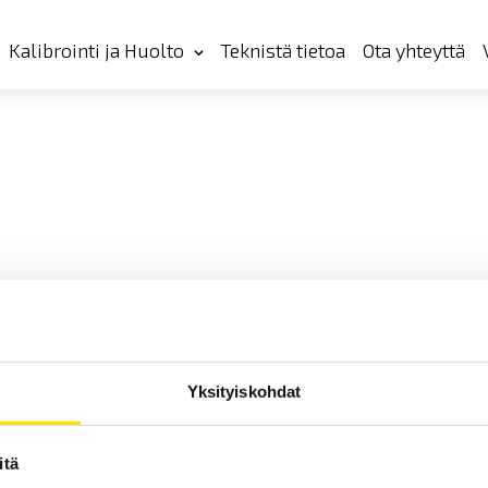
Kalibrointi ja Huolto
Teknistä tietoa
Ota yhteyttä
Yksityiskohdat
itä