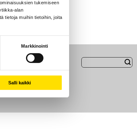
 ominaisuuksien tukemiseen
tiikka-alan
ietoja muihin tietoihin, joita
Markkinointi
Evästeet
Salli kaikki
i