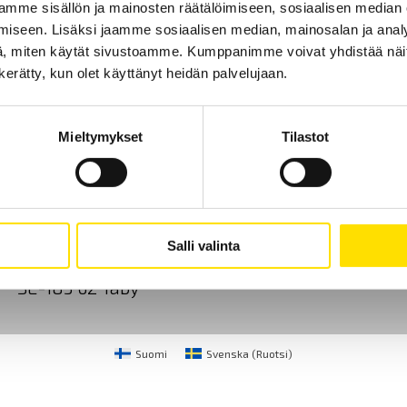
mme sisällön ja mainosten räätälöimiseen, sosiaalisen median
iseen. Lisäksi jaamme sosiaalisen median, mainosalan ja analy
, miten käytät sivustoamme. Kumppanimme voivat yhdistää näitä t
n kerätty, kun olet käyttänyt heidän palvelujaan.
Mieltymykset
Tilastot
Ota yhteyttä
Tietoa meistä
GDPR
CA Mätsystem AB
+46 8 50 52 68 00
Salli valinta
Sjöflygvägen 35
info@chauvin-arnoux.f
SE-183 62 Täby
Suomi
Svenska
(
Ruotsi
)