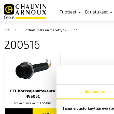
Tuotteet
Edustukset
Koti
Tuotteet, jotka on merkitty "200516"
200516
ETL Korkeajännitekanta
Suostumus
HVS06C
Korkajännitekanta HVS06C
Tämä sivusto käyttää eväste
LUE