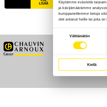
Käytämme evästeitä tarjoama
LISÄÄ
ja kävijämäärämme analysoim
kumppaneillemme tietoja siitä
olet antanut heille tai joita o
Suostumuksen
Välttämätön
valinta
Etusivu
Kiellä