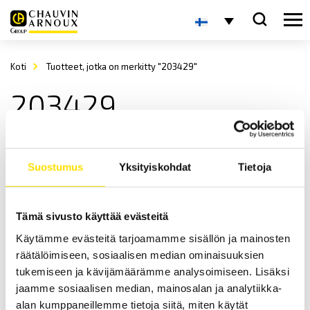
Koti
Tuotteet, jotka on merkitty "203429"
203429
Suostumus
Yksityiskohdat
Tietoja
Tämä sivusto käyttää evästeitä
Käytämme evästeitä tarjoamamme sisällön ja mainosten
ETL HVC50KS-KS testikaapeli kaapelikengillä
räätälöimiseen, sosiaalisen median ominaisuuksien
HVC50KS-KS kaapeli korkeajännitemittauksiin.
tukemiseen ja kävijämäärämme analysoimiseen. Lisäksi
jaamme sosiaalisen median, mainosalan ja analytiikka-
LUE LISÄÄ
alan kumppaneillemme tietoja siitä, miten käytät