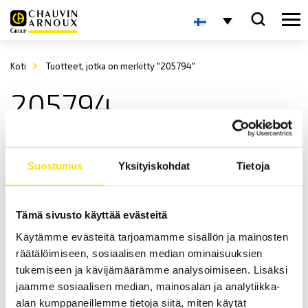
Koti
Tuotteet, jotka on merkitty "205794"
205794
Suostumus
Yksityiskohdat
Tietoja
Tämä sivusto käyttää evästeitä
Käytämme evästeitä tarjoamamme sisällön ja mainosten
ETL Sähköturvallisuustesteri ATS400 UHI
räätälöimiseen, sosiaalisen median ominaisuuksien
Testijärjestelmä ATS400 UHI
tukemiseen ja kävijämäärämme analysoimiseen. Lisäksi
jaamme sosiaalisen median, mainosalan ja analytiikka-
LUE LISÄÄ
alan kumppaneillemme tietoja siitä, miten käytät