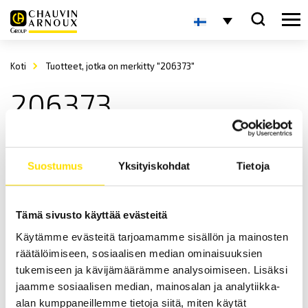
Koti
Tuotteet, jotka on merkitty "206373"
206373
Suostumus
Yksityiskohdat
Tietoja
Tämä sivusto käyttää evästeitä
Käytämme evästeitä tarjoamamme sisällön ja mainosten
ETL HVC16B-B-testikaapeli banaaniliittimillä
räätälöimiseen, sosiaalisen median ominaisuuksien
HVC16B-B-testikaapeli banaaniliittimillä.
tukemiseen ja kävijämäärämme analysoimiseen. Lisäksi
jaamme sosiaalisen median, mainosalan ja analytiikka-
LUE LISÄÄ
alan kumppaneillemme tietoja siitä, miten käytät