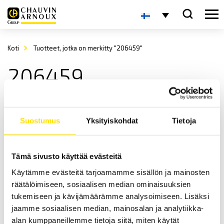
Koti
Tuotteet, jotka on merkitty "206459"
206459
Suostumus
Yksityiskohdat
Tietoja
Tämä sivusto käyttää evästeitä
Käytämme evästeitä tarjoamamme sisällön ja mainosten
ETL HVC50KS-KS testikaapeli kaapelikengillä
räätälöimiseen, sosiaalisen median ominaisuuksien
HVC50KS-KS kaapeli korkeajännitemittauksiin.
tukemiseen ja kävijämäärämme analysoimiseen. Lisäksi
jaamme sosiaalisen median, mainosalan ja analytiikka-
LUE LISÄÄ
alan kumppaneillemme tietoja siitä, miten käytät