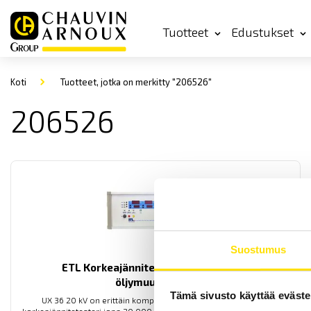
Tuotteet
Edustukset
Koti
Tuotteet, jotka on merkitty "206526"
206526
Suostumus
ETL Korkeajännitetesteri UX36 20 kV
öljymuuntajalla
Tämä sivusto käyttää eväste
UX 36 20 kV on erittäin kompakti, tehokas ja innovatiivinen