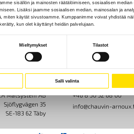
mme sisällön ja mainosten räätälöimiseen, sosiaalisen median
iseen. Lisäksi jaamme sosiaalisen median, mainosalan ja analy
, miten käytät sivustoamme. Kumppanimme voivat yhdistää näitä t
n kerätty, kun olet käyttänyt heidän palvelujaan.
Mieltymykset
Tilastot
Ota yhteyttä
Tietoa meistä
GDPR
Salli valinta
CA Mätsystem AB
+46 8 50 52 68 00
Sjöflygvägen 35
info@chauvin-arnoux.f
SE-183 62 Täby