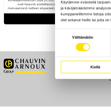
korkeajännitetesteri jopa 20 000 VAC:n testijännitteellä. Kaikki arvot
Käytämme evästeitä tarjoama
ovat helposti asetettavissa RS232-yhteyden kautta tai
ja kävijämäärämme analysoim
manuaalisesti laitteen etupaneelissa sijaitsevien näppäinten avulla.
kumppaneillemme tietoja siitä
LUE LISÄÄ
olet antanut heille tai joita o
Suostumuksen
Välttämätön
valinta
Etusivu
Kiellä