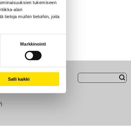
 ominaisuuksien tukemiseen
tiikka-alan
ietoja muihin tietoihin, joita
Markkinointi
Evästeet
Salli kaikki
i