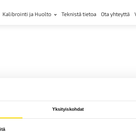
Kalibrointi ja Huolto
Teknistä tietoa
Ota yhteyttä
Yksityiskohdat
itä