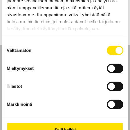
jaamme sosiaalisen median, mainosalan ja analytiikka-
manuaalisesti laitteen etupaneelissa sijaitsevien näppäinten avulla.
alan kumppaneillemme tietoja siitä, miten käytät
sivustoamme. Kumppanimme voivat yhdistää näitä
LUE LISÄÄ
tietoja muihin tietoihin, joita olet antanut heille tai joita on
kerätty, kun olet käyttänyt heidän palvelujaan.
Suostumuksen
Välttämätön
valinta
Mieltymykset
Etusivu
Tilastot
Ota yhteyttä
Markkinointi
Tietoa meistä
GDPR
Salli kaikki