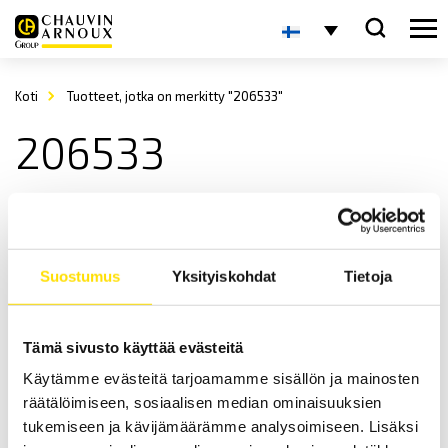
Koti
Tuotteet, jotka on merkitty "206533"
206533
Suostumus
Yksityiskohdat
Tietoja
Tämä sivusto käyttää evästeitä
ETL Korkeajännitetesteri UX36 50 kV
Käytämme evästeitä tarjoamamme sisällön ja mainosten
öljymuuntajalla
räätälöimiseen, sosiaalisen median ominaisuuksien
UX 36 50 kV on erittäin kompakti, tehokas ja innovatiivinen
tukemiseen ja kävijämäärämme analysoimiseen. Lisäksi
korkeajännitetesteri jopa 50 000 VAC:n testijännitteellä. Kaikki arvot
ovat helposti asetettavissa RS232-yhteyden kautta tai