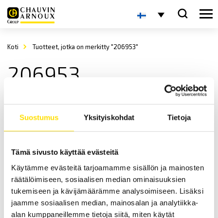
Koti
Tuotteet, jotka on merkitty "206953"
206953
Suostumus
Yksityiskohdat
Tietoja
Tämä sivusto käyttää evästeitä
Käytämme evästeitä tarjoamamme sisällön ja mainosten
ETL ATS400-yhteensopivat varoitusvalot
räätälöimiseen, sosiaalisen median ominaisuuksien
ETL ATS400-yhteensopivia varoitusvaloja.
tukemiseen ja kävijämäärämme analysoimiseen. Lisäksi
jaamme sosiaalisen median, mainosalan ja analytiikka-
LUE LISÄÄ
alan kumppaneillemme tietoja siitä, miten käytät