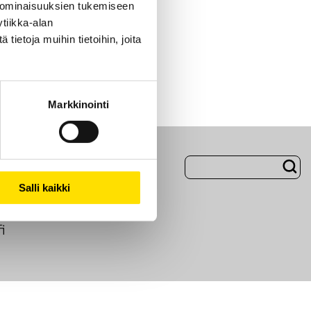
 ominaisuuksien tukemiseen
tiikka-alan
ietoja muihin tietoihin, joita
Markkinointi
Evästeet
Salli kaikki
i