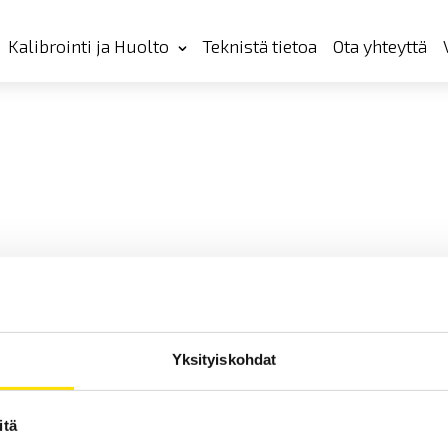
Kalibrointi ja Huolto
Teknistä tietoa
Ota yhteyttä
Yksityiskohdat
itä