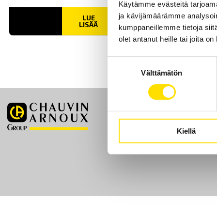
Käytämme evästeitä tarjoama
ja kävijämäärämme analysoim
LUE
LISÄÄ
kumppaneillemme tietoja siitä
olet antanut heille tai joita o
Suostumuksen
Välttämätön
valinta
Etusivu
Kiellä