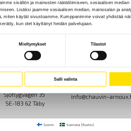
mme sisällön ja mainosten räätälöimiseen, sosiaalisen median
iseen. Lisäksi jaamme sosiaalisen median, mainosalan ja analy
, miten käytät sivustoamme. Kumppanimme voivat yhdistää näitä t
n kerätty, kun olet käyttänyt heidän palvelujaan.
Mieltymykset
Tilastot
Ota yhteyttä
Tietoa meistä
GDPR
Salli valinta
CA Mätsystem AB
+46 8 50 52 68 00
Sjöflygvägen 35
info@chauvin-arnoux.f
SE-183 62 Täby
Suomi
Svenska
(
Ruotsi
)