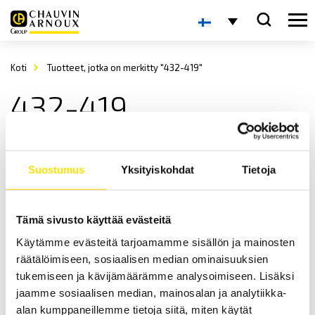
Koti
Tuotteet, jotka on merkitty "432-419"
432-419
Suostumus
Yksityiskohdat
Tietoja
Tämä sivusto käyttää evästeitä
Käytämme evästeitä tarjoamamme sisällön ja mainosten
Mecmesin Krokar special
räätälöimiseen, sosiaalisen median ominaisuuksien
Specialkrokar för dragtester
tukemiseen ja kävijämäärämme analysoimiseen. Lisäksi
jaamme sosiaalisen median, mainosalan ja analytiikka-
LUE LISÄÄ
alan kumppaneillemme tietoja siitä, miten käytät