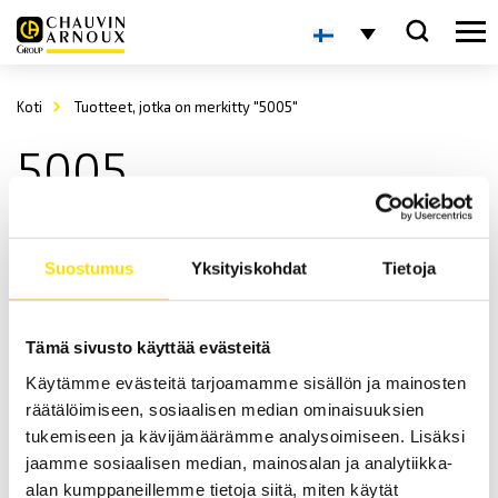
Koti
Tuotteet, jotka on merkitty "5005"
5005
Suostumus
Yksityiskohdat
Tietoja
Tämä sivusto käyttää evästeitä
Käytämme evästeitä tarjoamamme sisällön ja mainosten
CA5001, CA5003 & CA5005 Yleismittarit
räätälöimiseen, sosiaalisen median ominaisuuksien
Kolmen analogisen yleismittarin sarja.
tukemiseen ja kävijämäärämme analysoimiseen. Lisäksi
jaamme sosiaalisen median, mainosalan ja analytiikka-
LUE LISÄÄ
alan kumppaneillemme tietoja siitä, miten käytät