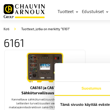
Tuotteet
Edustukset
Koti
Tuotteet, jotka on merkitty "6161"
6161
CA6161 ja CA6163
Suostumus
Sähköturvallisuustesterit
Kannettava sähköturvallisuustesteri sähköisten
laitteiden turvallisuuden varmistamiseksi
Tämä sivusto käyttää eväste
matalajännitedirektiivin sekä EN 60204-1 standardin