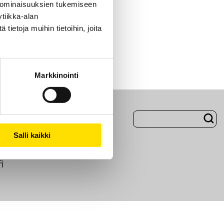
 ominaisuuksien tukemiseen
tiikka-alan
ietoja muihin tietoihin, joita
Markkinointi
Evästeet
Salli kaikki
i