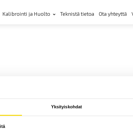
Kalibrointi ja Huolto
Teknistä tietoa
Ota yhteyttä
Yksityiskohdat
itä