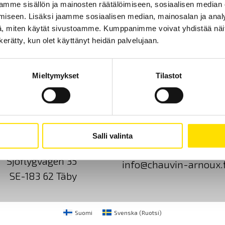
mme sisällön ja mainosten räätälöimiseen, sosiaalisen median
iseen. Lisäksi jaamme sosiaalisen median, mainosalan ja analy
, miten käytät sivustoamme. Kumppanimme voivat yhdistää näitä t
n kerätty, kun olet käyttänyt heidän palvelujaan.
Mieltymykset
Tilastot
Ota yhteyttä
Tietoa meistä
GDPR
Salli valinta
CA Mätsystem AB
+46 8 50 52 68 00
Sjöflygvägen 35
info@chauvin-arnoux.f
SE-183 62 Täby
Suomi
Svenska
(
Ruotsi
)