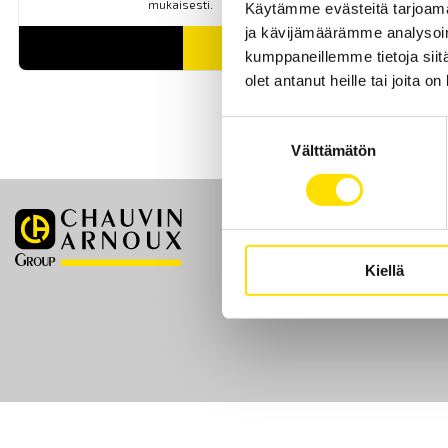
mukaisesti.
Käytämme evästeitä tarjoama
ja kävijämäärämme analysoim
LUE LISÄÄ
kumppaneillemme tietoja siitä
olet antanut heille tai joita o
Suostumuksen
Välttämätön
valinta
Etusivu
Kiellä