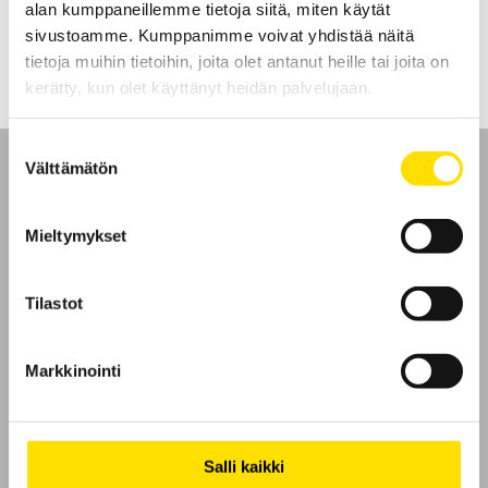
alan kumppaneillemme tietoja siitä, miten käytät
LUE LISÄÄ
sivustoamme. Kumppanimme voivat yhdistää näitä
tietoja muihin tietoihin, joita olet antanut heille tai joita on
kerätty, kun olet käyttänyt heidän palvelujaan.
Suostumuksen
Välttämätön
valinta
Mieltymykset
Etusivu
Tilastot
Ota yhteyttä
Tietoa meistä
Markkinointi
GDPR
Salli kaikki
Evästeet