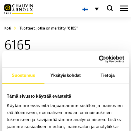
Koti
Tuotteet, jotka on merkitty "6165"
6165
Suostumus
Yksityiskohdat
Tietoja
Tämä sivusto käyttää evästeitä
Käytämme evästeitä tarjoamamme sisällön ja mainosten
CA6161 ja CA6163 Sähköturvallisuustesterit
räätälöimiseen, sosiaalisen median ominaisuuksien
Kannettava sähköturvallisuustesteri sähköisten laitteiden
turvallisuuden varmistamiseksi matalajännitedirektiivin sekä EN
tukemiseen ja kävijämäärämme analysoimiseen. Lisäksi
60204-1 standardin mukaisesti.
jaamme sosiaalisen median, mainosalan ja analytiikka-