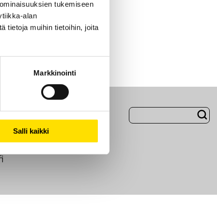
 ominaisuuksien tukemiseen
tiikka-alan
ietoja muihin tietoihin, joita
Markkinointi
Evästeet
Salli kaikki
i