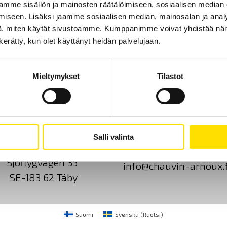
mme sisällön ja mainosten räätälöimiseen, sosiaalisen median
iseen. Lisäksi jaamme sosiaalisen median, mainosalan ja analy
, miten käytät sivustoamme. Kumppanimme voivat yhdistää näitä t
n kerätty, kun olet käyttänyt heidän palvelujaan.
Mieltymykset
Tilastot
Ota yhteyttä
Tietoa meistä
GDPR
Salli valinta
CA Mätsystem AB
+46 8 50 52 68 00
Sjöflygvägen 35
info@chauvin-arnoux.f
SE-183 62 Täby
Suomi
Svenska
(
Ruotsi
)