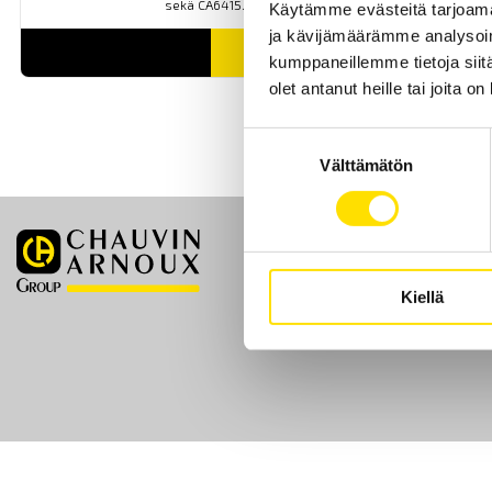
sekä CA6415.
Käytämme evästeitä tarjoama
ja kävijämäärämme analysoim
LUE LISÄÄ
kumppaneillemme tietoja siitä
olet antanut heille tai joita o
Suostumuksen
Välttämätön
valinta
Etusivu
Kiellä