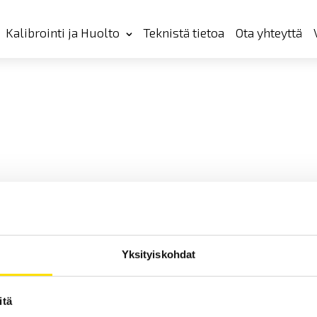
Kalibrointi ja Huolto
Teknistä tietoa
Ota yhteyttä
Yksityiskohdat
itä