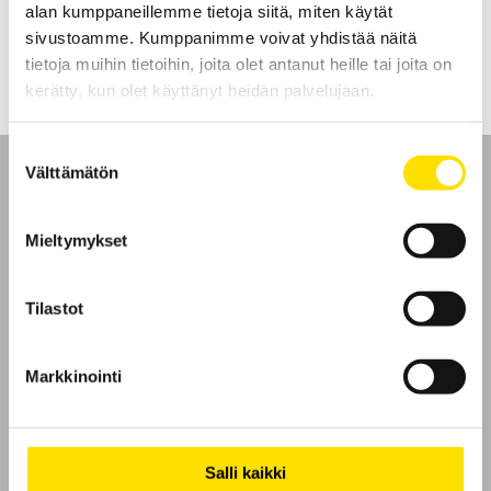
alan kumppaneillemme tietoja siitä, miten käytät
LUE LISÄÄ
sivustoamme. Kumppanimme voivat yhdistää näitä
tietoja muihin tietoihin, joita olet antanut heille tai joita on
kerätty, kun olet käyttänyt heidän palvelujaan.
Suostumuksen
Välttämätön
valinta
Mieltymykset
Etusivu
Tilastot
Ota yhteyttä
Tietoa meistä
Markkinointi
GDPR
Salli kaikki
Evästeet