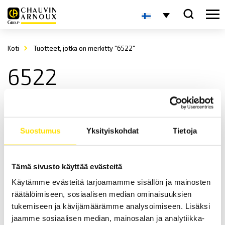
Koti
Tuotteet, jotka on merkitty "6522"
6522
Suostumus
Yksityiskohdat
Tietoja
Tämä sivusto käyttää evästeitä
Käytämme evästeitä tarjoamamme sisällön ja mainosten
CA6522, CA6524 & CA6526, 50…1000 V
Eristysvastustesterit
räätälöimiseen, sosiaalisen median ominaisuuksien
tukemiseen ja kävijämäärämme analysoimiseen. Lisäksi
CAT IV 600 V kuuluvat, turvalliset 1000 V:n eristysvastustesterit
graafisella digitaalinäytöllä.
jaamme sosiaalisen median, mainosalan ja analytiikka-