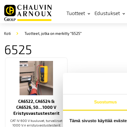
Tuotteet
Edustukset
Koti
Tuotteet, jotka on merkitty "6525"
6525
CA6522, CA6524 &
Suostumus
CA6526, 50…1000 V
Eristysvastustesterit
Tämä sivusto käyttää eväste
CAT IV 600 V kuuluvat, turvalliset
1000 V:n eristysvastustesterit