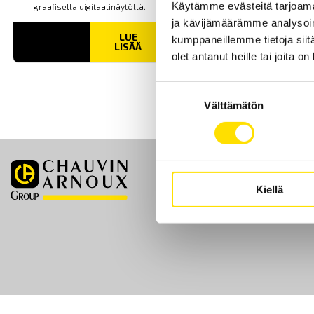
Käytämme evästeitä tarjoama
graafisella digitaalinäytöllä.
ja kävijämäärämme analysoim
LUE
kumppaneillemme tietoja siitä
LISÄÄ
olet antanut heille tai joita o
Suostumuksen
Välttämätön
valinta
Etusivu
Kiellä