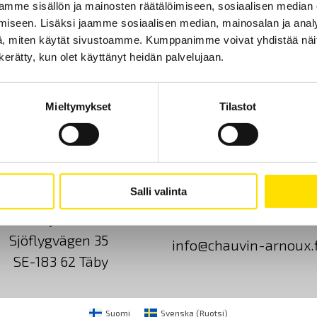
mme sisällön ja mainosten räätälöimiseen, sosiaalisen median
iseen. Lisäksi jaamme sosiaalisen median, mainosalan ja analy
, miten käytät sivustoamme. Kumppanimme voivat yhdistää näitä t
n kerätty, kun olet käyttänyt heidän palvelujaan.
Mieltymykset
Tilastot
Ota yhteyttä
Tietoa meistä
GDPR
Salli valinta
CA Mätsystem AB
+46 8 50 52 68 00
Sjöflygvägen 35
info@chauvin-arnoux.f
SE-183 62 Täby
Suomi
Svenska
(
Ruotsi
)