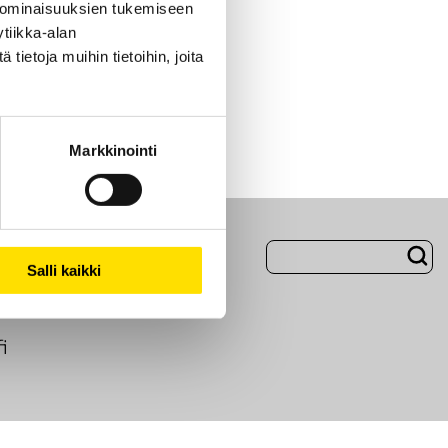
 ominaisuuksien tukemiseen
tiikka-alan
ietoja muihin tietoihin, joita
Markkinointi
Evästeet
Salli kaikki
i