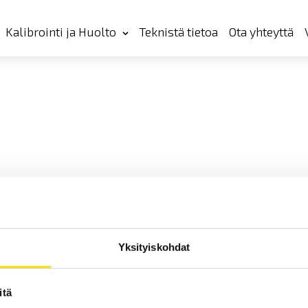
Kalibrointi ja Huolto
Teknistä tietoa
Ota yhteyttä
Yksityiskohdat
itä