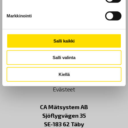
Markkinointi
Etusivu
Salli kaikki
Ota yhteyttä
Salli valinta
Tietoa meistä
GDPR
Kiellä
Evästeet
CA Mätsystem AB
Sjöflygvägen 35
SE-183 62 Täby