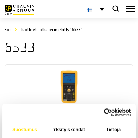
Koti
Tuotteet, jotka on merkitty "6533"
6533
CA6532, CA6534 & CA6536, 10…500 V
Eristysvastustesterit
CAT IV 600 V luokituksen omaavat eristysvastustesterit
Suostumus
Yksityiskohdat
Tietoja
matalajännitesovelluksiin.