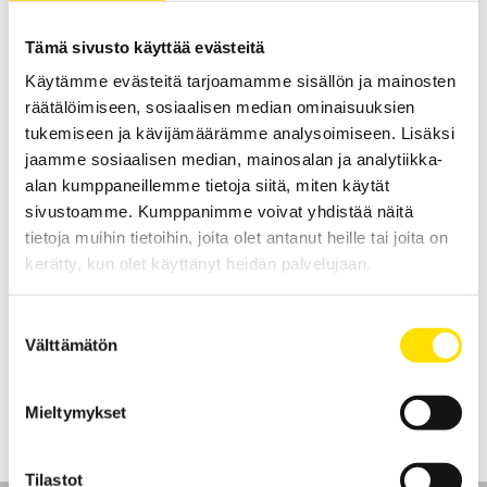
LUE LISÄÄ
Tämä sivusto käyttää evästeitä
Käytämme evästeitä tarjoamamme sisällön ja mainosten
räätälöimiseen, sosiaalisen median ominaisuuksien
tukemiseen ja kävijämäärämme analysoimiseen. Lisäksi
jaamme sosiaalisen median, mainosalan ja analytiikka-
alan kumppaneillemme tietoja siitä, miten käytät
sivustoamme. Kumppanimme voivat yhdistää näitä
tietoja muihin tietoihin, joita olet antanut heille tai joita on
CA6522, CA6524 & CA6526, 50…1000 V
kerätty, kun olet käyttänyt heidän palvelujaan.
Eristysvastustesterit
CAT IV 600 V kuuluvat, turvalliset 1000 V:n eristysvastustesterit
Suostumuksen
graafisella digitaalinäytöllä.
Välttämätön
valinta
LUE LISÄÄ
Mieltymykset
Tilastot