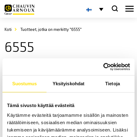
Koti
Tuotteet, jotka on merkitty "6555"
6555
Suostumus
Yksityiskohdat
Tietoja
Tämä sivusto käyttää evästeitä
CA6550 ja CA6555 Eristysvastustesterit 40 V…15 kV
Käytämme evästeitä tarjoamamme sisällön ja mainosten
Kenttäkäyttöön soveltuvat, IP67 (suljettuna) / IP53 (avattuna)
räätälöimiseen, sosiaalisen median ominaisuuksien
koteloinnin omaavat sekä graafisella näytöllä varustetut
eristysvastustesterit kaksoiseristetyillä silikonikaapeleilla. Laitteet
tukemiseen ja kävijämäärämme analysoimiseen. Lisäksi
sisältävät testin jälkeen automaattisesti suoritettavan
jaamme sosiaalisen median, mainosalan ja analytiikka-