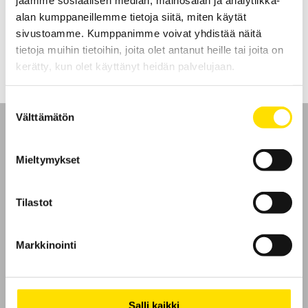
mittauskohteen purkutoiminnon.
alan kumppaneillemme tietoja siitä, miten käytät
sivustoamme. Kumppanimme voivat yhdistää näitä
LUE LISÄÄ
tietoja muihin tietoihin, joita olet antanut heille tai joita on
kerätty, kun olet käyttänyt heidän palvelujaan.
Suostumuksen
Välttämätön
valinta
Mieltymykset
Etusivu
Tilastot
Ota yhteyttä
Markkinointi
Tietoa meistä
GDPR
Salli kaikki