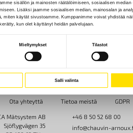
mme sisällön ja mainosten räätälöimiseen, sosiaalisen median
iseen. Lisäksi jaamme sosiaalisen median, mainosalan ja analy
, miten käytät sivustoamme. Kumppanimme voivat yhdistää näitä t
n kerätty, kun olet käyttänyt heidän palvelujaan.
Mieltymykset
Tilastot
Salli valinta
Ota yhteyttä
Tietoa meistä
GDPR
CA Mätsystem AB
+46 8 50 52 68 00
Sjöflygvägen 35
info@chauvin-arnoux.f