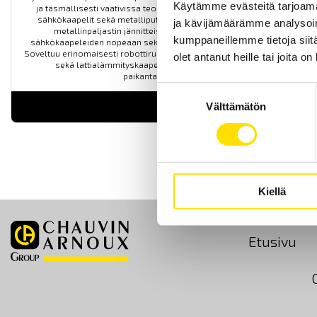
Käytämme evästeitä tarjoama
ja täsmällisesti vaativissa teollisuusolosuhteissa sijaitsevat
sähkökaapelit sekä metalliputket. Kaapelinpaikannuslaite ja
ja kävijämäärämme analysoim
metallinpaljastin jännitteisten sekä jännitteettömien
kumppaneillemme tietoja siitä
sähkökaapeleiden nopeaan sekä täsmälliseen paikantamiseen.
Soveltuu erinomaisesti robottiruohonleikkureiden rajakaapeleiden
olet antanut heille tai joita o
sekä lattialämmityskaapeleissa sijaitsevien vikojen
paikantamiseen.
Suostumuksen
Välttämätön
LUE LISÄÄ
valinta
Kiellä
Etusivu