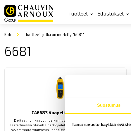
Tuotteet
Edustukset
Koti
Tuotteet, jotka on merkitty "6681"
6681
Suostumus
CA6683 Kaapelinpaikannuslaite
Digitaalinen kaapelinpaikannuslaite 125 kHz:n hakutaajuudella,
Tämä sivusto käyttää eväste
asetettavissa olevalla herkkyydellä sekä kyky havaita myös hieman
syvemmällä sijaitsevia kaapeleita. Paikannuslaite löytää nopeasti