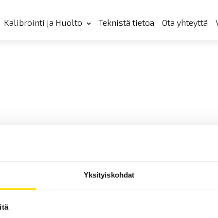
Kalibrointi ja Huolto
Teknistä tietoa
Ota yhteyttä
Yksityiskohdat
itä