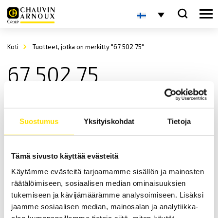
Koti
Tuotteet, jotka on merkitty "67 502 75"
67 502 75
Suostumus
Yksityiskohdat
Tietoja
Tämä sivusto käyttää evästeitä
Käytämme evästeitä tarjoamamme sisällön ja mainosten
DigiFlex-lenkkivirtapihdit
räätälöimiseen, sosiaalisen median ominaisuuksien
DigiFlex on pienikokoinen ja kätevä pihtimittari joustavalla
tukemiseen ja kävijämäärämme analysoimiseen. Lisäksi
Rogowski-kelalla vaihtovirtamittauksiin.
jaamme sosiaalisen median, mainosalan ja analytiikka-
alan kumppaneillemme tietoja siitä, miten käytät