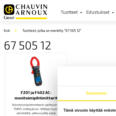
Tuotteet
Edustukset
Koti
Tuotteet, jotka on merkitty "67 505 12"
67 505 12
F201 ja F402 AC-
Suostumus
monitoimipihtimittarit
Monitoimipihtimittarit vaihtovirta
TMRS mittauksiin. Mittaa myös
Tämä sivusto käyttää eväste
jännitettä, jatkuvuutta sekä