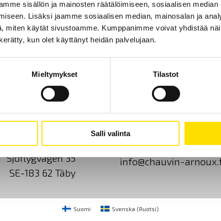
mme sisällön ja mainosten räätälöimiseen, sosiaalisen median
iseen. Lisäksi jaamme sosiaalisen median, mainosalan ja analy
, miten käytät sivustoamme. Kumppanimme voivat yhdistää näitä t
n kerätty, kun olet käyttänyt heidän palvelujaan.
Mieltymykset
Tilastot
Ota yhteyttä
Tietoa meistä
GDPR
Salli valinta
CA Mätsystem AB
+46 8 50 52 68 00
Sjöflygvägen 35
info@chauvin-arnoux.f
SE-183 62 Täby
Suomi
Svenska
(
Ruotsi
)