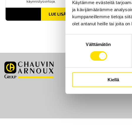
käynnistysvirtoja.
Käytämme evästeitä tarjoama
ja kävijämäärämme analysoim
LUE LISÄÄ
kumppaneillemme tietoja siitä
olet antanut heille tai joita o
Suostumuksen
Välttämätön
valinta
Etusivu
Kiellä