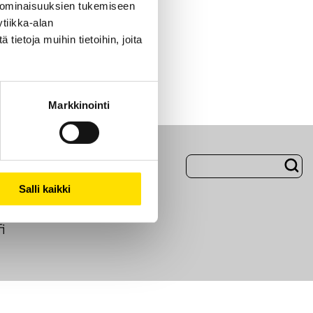
 ominaisuuksien tukemiseen
tiikka-alan
ietoja muihin tietoihin, joita
Markkinointi
Evästeet
Salli kaikki
i