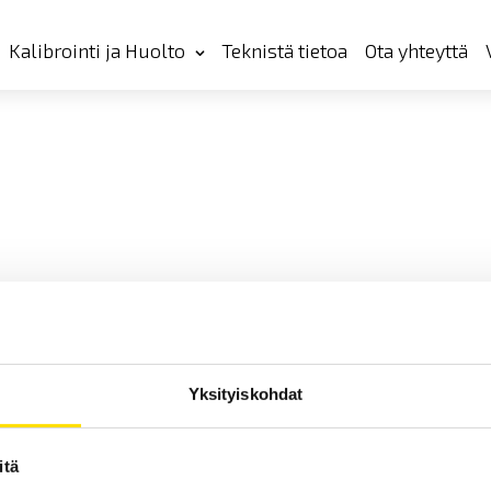
Kalibrointi ja Huolto
Teknistä tietoa
Ota yhteyttä
Yksityiskohdat
itä