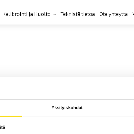
Kalibrointi ja Huolto
Teknistä tietoa
Ota yhteyttä
Yksityiskohdat
itä