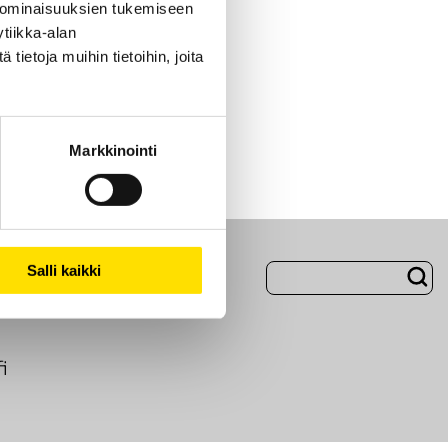
 ominaisuuksien tukemiseen
tiikka-alan
ietoja muihin tietoihin, joita
Markkinointi
Salli kaikki
Evästeet
i