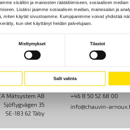
mme sisällön ja mainosten räätälöimiseen, sosiaalisen median
iseen. Lisäksi jaamme sosiaalisen median, mainosalan ja analy
, miten käytät sivustoamme. Kumppanimme voivat yhdistää näitä t
n kerätty, kun olet käyttänyt heidän palvelujaan.
Mieltymykset
Tilastot
Salli valinta
Ota yhteyttä
Tietoa meistä
GDPR
CA Mätsystem AB
+46 8 50 52 68 00
Sjöflygvägen 35
info@chauvin-arnoux.f
SE-183 62 Täby