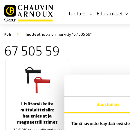
Tuotteet
Edustukset
Koti
Tuotteet, jotka on merkitty "67 505 59"
67 505 59
Lisätarvikkeita
Suostumus
mittalaitteisiin:
hauenleuat ja
magneettiliittimet
Tämä sivusto käyttää eväste
IEC 61010 standardin mukaiset