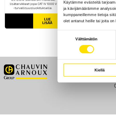
Käytämme evästeitä tarjoama
lisätarvikkeet jopa CAT IV 1000 V
-turvallisuusluokituksella.
ja kävijämäärämme analysoim
kumppaneillemme tietoja siitä
LUE
olet antanut heille tai joita o
LISÄÄ
Suostumuksen
Välttämätön
valinta
Kiellä
Etusivu