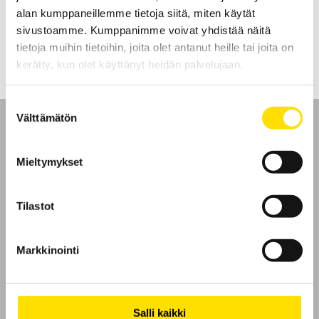
alan kumppaneillemme tietoja siitä, miten käytät
LUE LISÄÄ
sivustoamme. Kumppanimme voivat yhdistää näitä
tietoja muihin tietoihin, joita olet antanut heille tai joita on
kerätty, kun olet käyttänyt heidän palvelujaan.
Suostumuksen
Välttämätön
valinta
Mieltymykset
Etusivu
Tilastot
Ota yhteyttä
Markkinointi
Tietoa meistä
GDPR
Salli kaikki