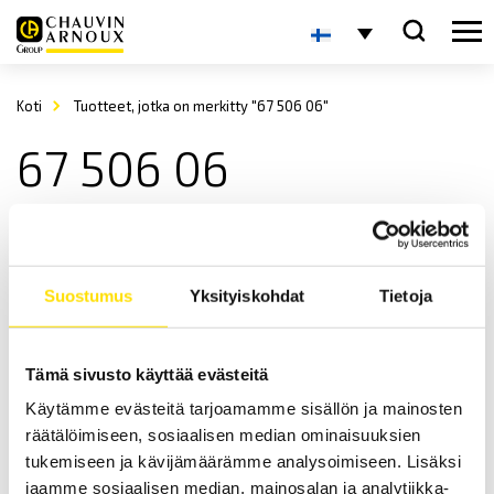
Koti
Tuotteet, jotka on merkitty "67 506 06"
67 506 06
Suostumus
Yksityiskohdat
Tietoja
Tämä sivusto käyttää evästeitä
PEL115 Virta-, teho- ja energiatallennin IP67 WIFI-
Käytämme evästeitä tarjoamamme sisällön ja mainosten
yhteydellä
räätälöimiseen, sosiaalisen median ominaisuuksien
IP67 AC+DC TRMS Teho- ja energiatallennin Bluetooth, USB,
tukemiseen ja kävijämäärämme analysoimiseen. Lisäksi
Ethernet, WIFI sekä SIM-korttipaikka
jaamme sosiaalisen median, mainosalan ja analytiikka-
kommunikointimahdollisuuksilla.