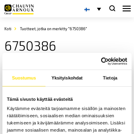
Koti
Tuotteet, jotka on merkitty "6750386"
6750386
Suostumus
Yksityiskohdat
Tietoja
Tämä sivusto käyttää evästeitä
Käytämme evästeitä tarjoamamme sisällön ja mainosten
CA6612 ja CA6611 Vaihejärjestyksen tarkastukseen
sekä moottorin testaukseen
räätälöimiseen, sosiaalisen median ominaisuuksien
tukemiseen ja kävijämäärämme analysoimiseen. Lisäksi
Vaihejärjestyksen ilmaisin ilmoittaa vaihejärjestykseen liittyvät
tiedot.
jaamme sosiaalisen median, mainosalan ja analytiikka-