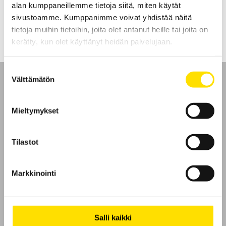
alan kumppaneillemme tietoja siitä, miten käytät
LUE LISÄÄ
sivustoamme. Kumppanimme voivat yhdistää näitä
tietoja muihin tietoihin, joita olet antanut heille tai joita on
kerätty, kun olet käyttänyt heidän palvelujaan.
Suostumuksen
Välttämätön
valinta
Mieltymykset
Etusivu
Tilastot
Ota yhteyttä
Tietoa meistä
Markkinointi
GDPR
Salli kaikki
Evästeet