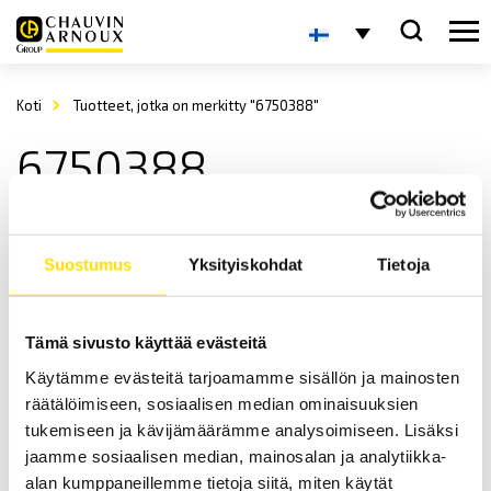
Koti
Tuotteet, jotka on merkitty "6750388"
6750388
Suostumus
Yksityiskohdat
Tietoja
Tämä sivusto käyttää evästeitä
Käytämme evästeitä tarjoamamme sisällön ja mainosten
CA1864 ja CA1866 IR-lämpömittarit
räätälöimiseen, sosiaalisen median ominaisuuksien
IR-lämpömittarit kosketuksettomaan lämpötilan mittaukseen.
tukemiseen ja kävijämäärämme analysoimiseen. Lisäksi
jaamme sosiaalisen median, mainosalan ja analytiikka-
LUE LISÄÄ
alan kumppaneillemme tietoja siitä, miten käytät