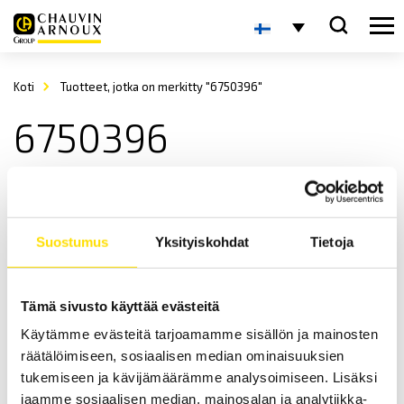
Koti
Tuotteet, jotka on merkitty "6750396"
6750396
Suostumus
Yksityiskohdat
Tietoja
Tämä sivusto käyttää evästeitä
CA6505, CA6545, CA6547 & CA6549 40…5000 V
Käytämme evästeitä tarjoamamme sisällön ja mainosten
Eristysvastustesterit
räätälöimiseen, sosiaalisen median ominaisuuksien
Käyttäjäystävälliset, 40...5000 V:n digitaaliset eristysvastustesterit
tukemiseen ja kävijämäärämme analysoimiseen. Lisäksi
IP67 (suljettuna) / IP53 (avattuna) koteloinnilla sekä
jaamme sosiaalisen median, mainosalan ja analytiikka-
kaksoiseristetyillä silikonikaapeleilla.