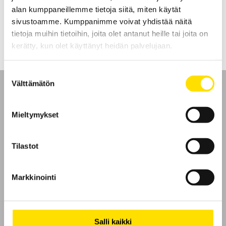
alan kumppaneillemme tietoja siitä, miten käytät
LUE LISÄÄ
sivustoamme. Kumppanimme voivat yhdistää näitä
tietoja muihin tietoihin, joita olet antanut heille tai joita on
kerätty, kun olet käyttänyt heidän palvelujaan.
Suostumuksen
Välttämätön
valinta
Mieltymykset
Etusivu
Tilastot
Ota yhteyttä
Markkinointi
Tietoa meistä
GDPR
Salli kaikki