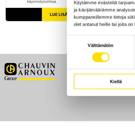
käynnistysvirtoja.
Käytämme evästeitä tarjoama
ja kävijämäärämme analysoim
LUE LISÄÄ
kumppaneillemme tietoja siitä
olet antanut heille tai joita o
Suostumuksen
Välttämätön
valinta
Etusivu
Kiellä