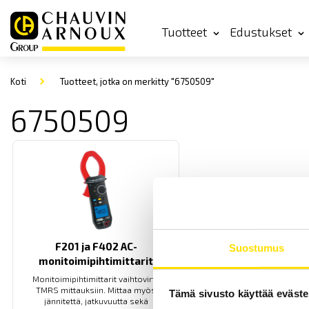
Tuotteet
Edustukset
Koti
Tuotteet, jotka on merkitty "6750509"
6750509
F201 ja F402 AC-
Suostumus
monitoimipihtimittarit
Monitoimipihtimittarit vaihtovirta
TMRS mittauksiin. Mittaa myös
Tämä sivusto käyttää eväste
jännitettä, jatkuvuutta sekä