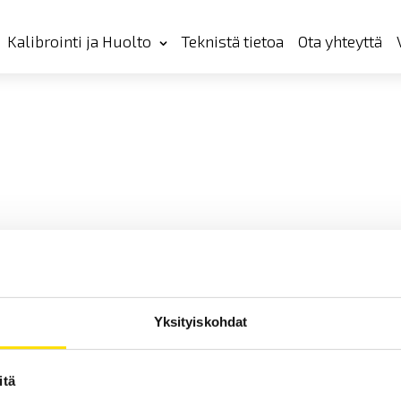
Kalibrointi ja Huolto
Teknistä tietoa
Ota yhteyttä
Yksityiskohdat
itä