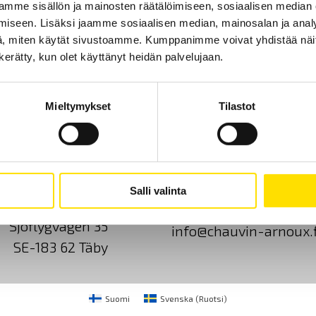
mme sisällön ja mainosten räätälöimiseen, sosiaalisen median
iseen. Lisäksi jaamme sosiaalisen median, mainosalan ja analy
, miten käytät sivustoamme. Kumppanimme voivat yhdistää näitä t
n kerätty, kun olet käyttänyt heidän palvelujaan.
Mieltymykset
Tilastot
Ota yhteyttä
Tietoa meistä
GDPR
Salli valinta
CA Mätsystem AB
+46 8 50 52 68 00
Sjöflygvägen 35
info@chauvin-arnoux.f
SE-183 62 Täby
Suomi
Svenska
(
Ruotsi
)