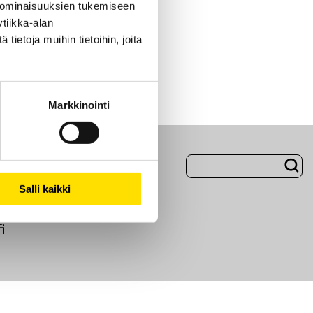
 ominaisuuksien tukemiseen
tiikka-alan
ietoja muihin tietoihin, joita
Markkinointi
Evästeet
Salli kaikki
i