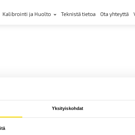
Kalibrointi ja Huolto
Teknistä tietoa
Ota yhteyttä
Yksityiskohdat
itä