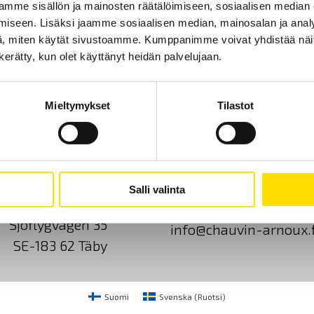
mme sisällön ja mainosten räätälöimiseen, sosiaalisen median
iseen. Lisäksi jaamme sosiaalisen median, mainosalan ja analy
, miten käytät sivustoamme. Kumppanimme voivat yhdistää näitä t
n kerätty, kun olet käyttänyt heidän palvelujaan.
Mieltymykset
Tilastot
Ota yhteyttä
Tietoa meistä
GDPR
Salli valinta
CA Mätsystem AB
+46 8 50 52 68 00
Sjöflygvägen 35
info@chauvin-arnoux.f
SE-183 62 Täby
Suomi
Svenska
(
Ruotsi
)