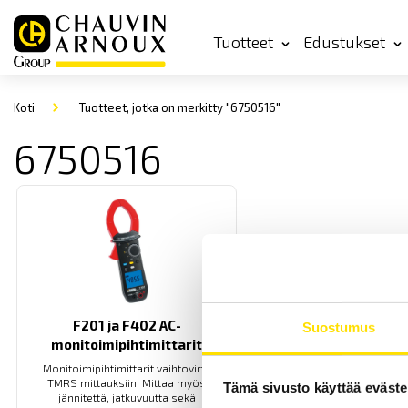
Tuotteet
Edustukset
Koti
Tuotteet, jotka on merkitty "6750516"
6750516
F201 ja F402 AC-
Suostumus
monitoimipihtimittarit
Monitoimipihtimittarit vaihtovirta
TMRS mittauksiin. Mittaa myös
Tämä sivusto käyttää eväste
jännitettä, jatkuvuutta sekä