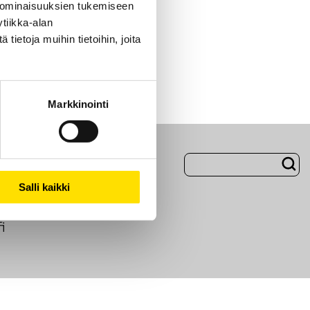
 ominaisuuksien tukemiseen
tiikka-alan
ietoja muihin tietoihin, joita
Markkinointi
Evästeet
Salli kaikki
i