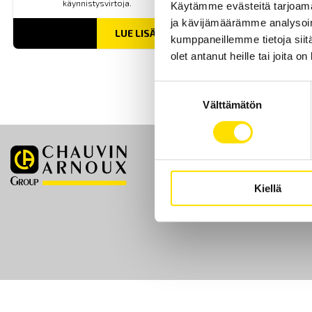
käynnistysvirtoja.
Käytämme evästeitä tarjoama
ja kävijämäärämme analysoim
LUE LISÄÄ
kumppaneillemme tietoja siitä
olet antanut heille tai joita o
Suostumuksen
Välttämätön
valinta
Etusivu
Kiellä