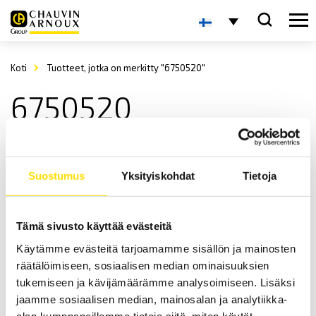
Koti
Tuotteet, jotka on merkitty "6750520"
6750520
Suostumus
Yksityiskohdat
Tietoja
Tämä sivusto käyttää evästeitä
Käytämme evästeitä tarjoamamme sisällön ja mainosten
CA6240 & CA6255 mikro-ohmimittarit
räätälöimiseen, sosiaalisen median ominaisuuksien
10 A:n, tarkat mikro-ohmimittarit kenttä- sekä teollisuuskäyttöön
tukemiseen ja kävijämäärämme analysoimiseen. Lisäksi
jopa 0,1 µΩ:n resoluutiolla.
jaamme sosiaalisen median, mainosalan ja analytiikka-
alan kumppaneillemme tietoja siitä, miten käytät