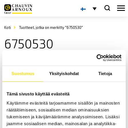
Koti
Tuotteet, jotka on merkitty "6750530"
6750530
Suostumus
Yksityiskohdat
Tietoja
Tämä sivusto käyttää evästeitä
Käytämme evästeitä tarjoamamme sisällön ja mainosten
Silmukkavastuspihdit CA6416, CA6417 & CA6418
räätälöimiseen, sosiaalisen median ominaisuuksien
Silmukkavastuspihdit maadoitusten määräaikaisiin
kunnosapitotarkastuksiin. Nämä mallit korvaavat seuraavat
tukemiseen ja kävijämäärämme analysoimiseen. Lisäksi
mallit: CA6410, CA6411, CA6412, CA6413 sekä CA6415.
jaamme sosiaalisen median, mainosalan ja analytiikka-