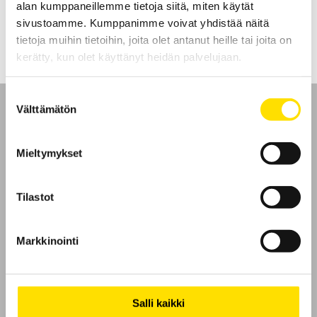
alan kumppaneillemme tietoja siitä, miten käytät
LUE LISÄÄ
sivustoamme. Kumppanimme voivat yhdistää näitä
tietoja muihin tietoihin, joita olet antanut heille tai joita on
kerätty, kun olet käyttänyt heidän palvelujaan.
Suostumuksen
Välttämätön
valinta
Mieltymykset
Etusivu
Tilastot
Ota yhteyttä
Tietoa meistä
Markkinointi
GDPR
Salli kaikki
Evästeet