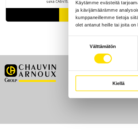
sekä CA6415.
Käytämme evästeitä tarjoama
ja kävijämäärämme analysoim
LUE LISÄÄ
kumppaneillemme tietoja siitä
olet antanut heille tai joita o
Suostumuksen
Välttämätön
valinta
Etusivu
Kiellä