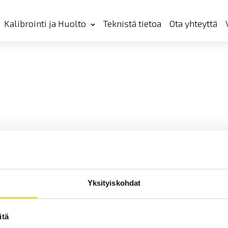
Kalibrointi ja Huolto
Teknistä tietoa
Ota yhteyttä
Yksityiskohdat
itä