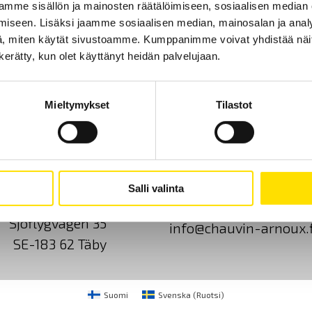
mme sisällön ja mainosten räätälöimiseen, sosiaalisen median
iseen. Lisäksi jaamme sosiaalisen median, mainosalan ja analy
, miten käytät sivustoamme. Kumppanimme voivat yhdistää näitä t
n kerätty, kun olet käyttänyt heidän palvelujaan.
Mieltymykset
Tilastot
Ota yhteyttä
Tietoa meistä
GDPR
Salli valinta
CA Mätsystem AB
+46 8 50 52 68 00
Sjöflygvägen 35
info@chauvin-arnoux.f
SE-183 62 Täby
Suomi
Svenska
(
Ruotsi
)