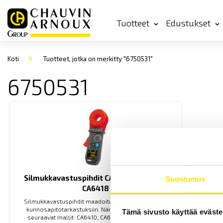
Tuotteet
Edustukset
Koti
Tuotteet, jotka on merkitty "6750531"
6750531
Silmukkavastuspihdit CA6416, CA6417 &
Suostumus
CA6418
Silmukkavastuspihdit maadoitusten määräaikaisiin
kunnosapitotarkastuksiin. Nämä mallit korvaavat
Tämä sivusto käyttää eväste
seuraavat mallit: CA6410, CA6411, CA6412, CA6413