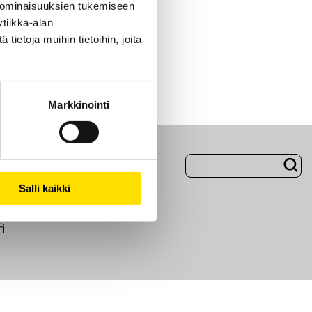
 ominaisuuksien tukemiseen
tiikka-alan
ietoja muihin tietoihin, joita
Markkinointi
Evästeet
Salli kaikki
i