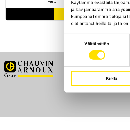
varten.
Käytämme evästeitä tarjoama
ja kävijämäärämme analysoim
LUE LISÄÄ
kumppaneillemme tietoja siitä
olet antanut heille tai joita o
Suostumuksen
Välttämätön
valinta
Etusivu
Kiellä