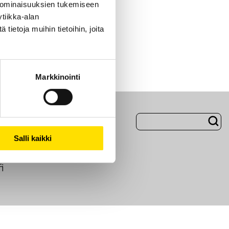
 ominaisuuksien tukemiseen
tiikka-alan
ietoja muihin tietoihin, joita
Markkinointi
Evästeet
Salli kaikki
i