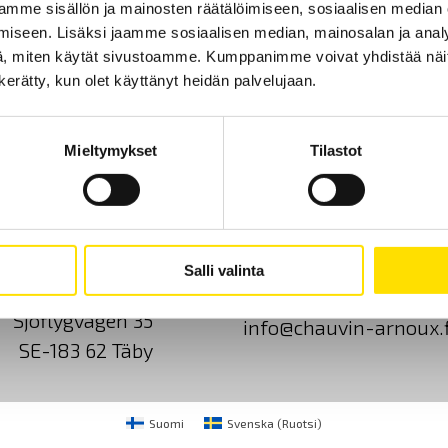
mme sisällön ja mainosten räätälöimiseen, sosiaalisen median
iseen. Lisäksi jaamme sosiaalisen median, mainosalan ja analy
, miten käytät sivustoamme. Kumppanimme voivat yhdistää näitä t
n kerätty, kun olet käyttänyt heidän palvelujaan.
Mieltymykset
Tilastot
Ota yhteyttä
Tietoa meistä
GDPR
Salli valinta
CA Mätsystem AB
+46 8 50 52 68 00
Sjöflygvägen 35
info@chauvin-arnoux.f
SE-183 62 Täby
Suomi
Svenska
(
Ruotsi
)