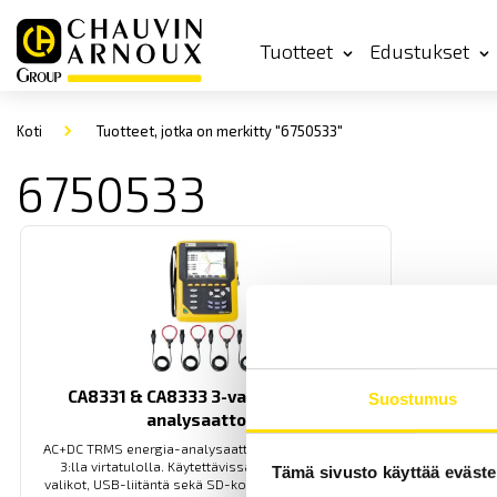
Tuotteet
Edustukset
Koti
Tuotteet, jotka on merkitty "6750533"
6750533
CA8331 & CA8333 3-vaihe energia-
Suostumus
analysaattorit
AC+DC TRMS energia-analysaattorit 4:llä jännite- ja
3:lla virtatulolla. Käytettävissä suomenkieliset
Tämä sivusto käyttää eväste
valikot, USB-liitäntä sekä SD-kortti kommunikointia