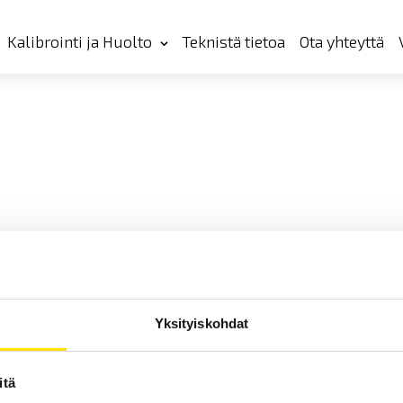
Kalibrointi ja Huolto
Teknistä tietoa
Ota yhteyttä
Yksityiskohdat
itä