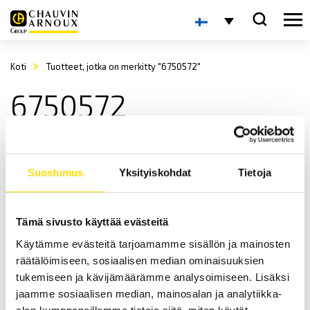
Koti
Tuotteet, jotka on merkitty "6750572"
6750572
Suostumus
Yksityiskohdat
Tietoja
Tämä sivusto käyttää evästeitä
Käytämme evästeitä tarjoamamme sisällön ja mainosten
AmpFlex -virtapihtisarja
räätälöimiseen, sosiaalisen median ominaisuuksien
Taipuisa Rogowski-kela vaihtovirtamittauksiin, sekä 1- että 3-
tukemiseen ja kävijämäärämme analysoimiseen. Lisäksi
vaihesovelluksissa. Kytkentä: 4 mm:n banaani- tai BNC-liitin.
jaamme sosiaalisen median, mainosalan ja analytiikka-
alan kumppaneillemme tietoja siitä, miten käytät