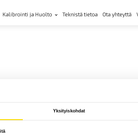
Kalibrointi ja Huolto
Teknistä tietoa
Ota yhteyttä
Yksityiskohdat
itä