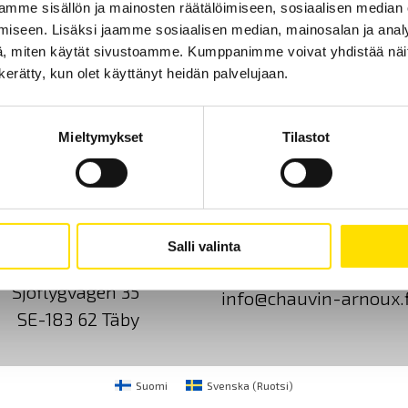
mme sisällön ja mainosten räätälöimiseen, sosiaalisen median
iseen. Lisäksi jaamme sosiaalisen median, mainosalan ja analy
, miten käytät sivustoamme. Kumppanimme voivat yhdistää näitä t
n kerätty, kun olet käyttänyt heidän palvelujaan.
Mieltymykset
Tilastot
Ota yhteyttä
Tietoa meistä
GDPR
Salli valinta
CA Mätsystem AB
+46 8 50 52 68 00
Sjöflygvägen 35
info@chauvin-arnoux.f
SE-183 62 Täby
Suomi
Svenska
(
Ruotsi
)