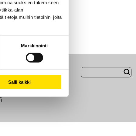
 ominaisuuksien tukemiseen
tiikka-alan
ietoja muihin tietoihin, joita
Markkinointi
Evästeet
Salli kaikki
i