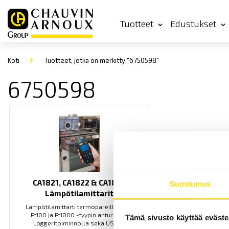
Tuotteet
Edustukset
Koti
Tuotteet, jotka on merkitty "6750598"
6750598
CA1821, CA1822 & CA1823
Suostumus
Lämpötilamittarit
Lämpötilamittarti termopareille sekä
Pt100 ja Pt1000 -tyypin antureille.
Tämä sivusto käyttää eväste
Loggeritoiminnolla sekä USB ja