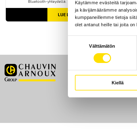
Bluetooth-yhteydellä.
Käytämme evästeitä tarjoama
ja kävijämäärämme analysoim
LUE LISÄÄ
kumppaneillemme tietoja siitä
olet antanut heille tai joita o
Suostumuksen
Välttämätön
valinta
Etusivu
Kiellä