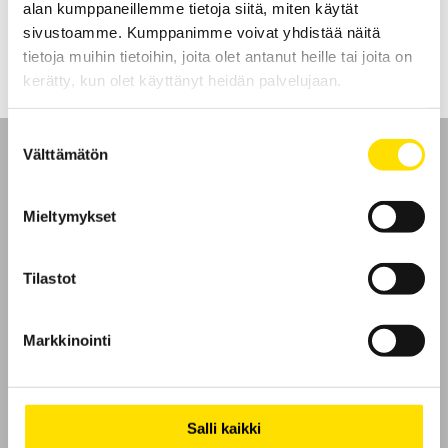
alan kumppaneillemme tietoja siitä, miten käytät
LUE LISÄÄ
sivustoamme. Kumppanimme voivat yhdistää näitä
tietoja muihin tietoihin, joita olet antanut heille tai joita on
kerätty, kun olet käyttänyt heidän palvelujaan.
Suostumuksen
Välttämätön
valinta
Mieltymykset
Etusivu
Tilastot
Ota yhteyttä
Tietoa meistä
Markkinointi
GDPR
Salli kaikki
Evästeet