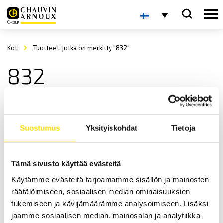
Koti
Tuotteet, jotka on merkitty "832"
832
Suostumus
Yksityiskohdat
Tietoja
Tämä sivusto käyttää evästeitä
Käytämme evästeitä tarjoamamme sisällön ja mainosten
CA1310 & CA832 Äänentasomittarit
räätälöimiseen, sosiaalisen median ominaisuuksien
CA1310: IEC61672-1:n mukainen äänentasomittari, varustettuna Leq-
mittaustoiminnolla sekä muistilla. Saatavilla myös
tukemiseen ja kävijämäärämme analysoimiseen. Lisäksi
yksinkertaisempi äänentasomittari CA832.
jaamme sosiaalisen median, mainosalan ja analytiikka-