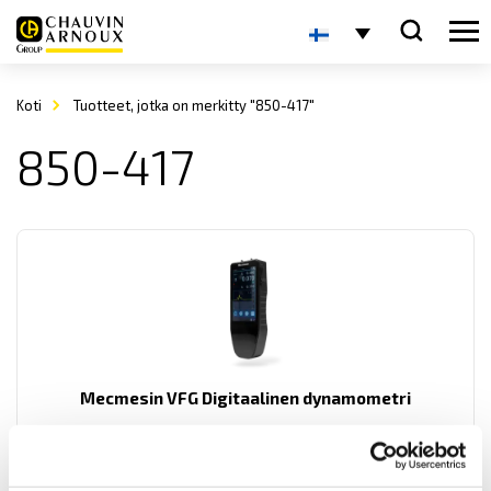
Koti
Tuotteet, jotka on merkitty "850-417"
850-417
Mecmesin VFG Digitaalinen dynamometri
Mecmesin VFG Digitaalinen dynamometri.
Sisäänrakennetulla punnituskennolla veto- ja