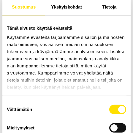
painevoiman mittaamiseen. Kaikki kapasiteetit
Suostumus
Yksityiskohdat
Tietoja
omaavat nollalla alkavan mittausalueen ja
maksimikapasiteetit ovat välillä 2,5 ja 2500 N.
Käsikäyttöinen tai asennettuna testijalustaan.
Tämä sivusto käyttää evästeitä
LUE LISÄÄ
Käytämme evästeitä tarjoamamme sisällön ja mainosten
räätälöimiseen, sosiaalisen median ominaisuuksien
tukemiseen ja kävijämäärämme analysoimiseen. Lisäksi
jaamme sosiaalisen median, mainosalan ja analytiikka-
alan kumppaneillemme tietoja siitä, miten käytät
sivustoamme. Kumppanimme voivat yhdistää näitä
tietoja muihin tietoihin, joita olet antanut heille tai joita on
kerätty, kun olet käyttänyt heidän palvelujaan.
Mecmesin AFG Digital dynamometer
Suostumuksen
Mecmesin AFG är en komplett dynamometer med inbyggd lastcell
Välttämätön
för mätning av drag och tryck, alla kapaciteter har mätområden
valinta
som börjar på noll och maxkapaciteter mellan 2,5 till 2500 N. Den
används handhållen eller monterad i provställ.
Mieltymykset
Price
20 960.00
€
–
23 200.00
€
LUE LISÄÄ